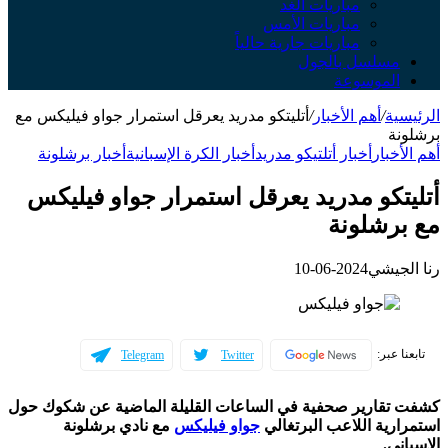
مباريات الغد
مباريات الأمس
مباريات جارية حالياً
سلسل بالجول
لموسوعة
ة
/
أهم الأخبار
/
أتليتكو مدريد يعرقل استمرار جواو فيليكس مع
ة
خبار
أخبار أتلتيكو مدريد
أخبار الكرة الإسبانية
أخبار برشلونة
تكو مدريد يعرقل استمرار جواو فيليكس
رشلونة
جيشي
2024-06-10
عبر:
Telegram
Twitter
قارير صحفية في الساعات القليلة الماضية عن شكوك حول
ية اللاعب البرتغالي
جواو فيليكس
مع نادي برشلونة
ي.