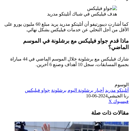
دف فيليكس في شباك أتليتكو مدريد
كما أشارت ديبورتيفو أن أتليتكو مدريد يريد مبلغ 60 مليون يورو على
من أجل التخلي عن خدمات فيليكس بشكل نهائي.
قدم جواو فيليكس مع برشلونة في الموسم
ي؟
شارك فيليكس مع برشلونة خلال الموسم الماضي في 44 مباراة
قات، سجل 10 أهداف وصنع 6 آخرين.
 مدريد
أخبار برشلونة اليوم
برشلونة
جواو فيليكس
جيشي
2024-06-10
طباعة
لينكدإن
مشاركة
بينتيريست
ك
‫X
عبر
ت ذات صلة
البريد