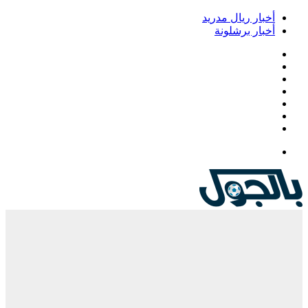
خبار ريال مدريد
خبار برشلونة
يسبوك
‫
‫YouTub
نستقرام
Google
Pla
يلقرام
لقائمة