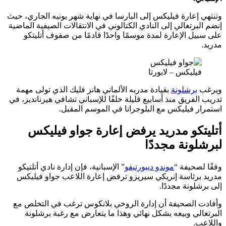
إعارة فيليكس إلى البارسا في نهاية شهر يونيه الجاري، حيث
برتغالي إلى النادي الكتالوني في الانتقالات الصيفية الماضية
ل الإعارة لمدة موسمًا واحدًا قادمًا من صفوف أتليتكو
يليكس – لابورتا
برشلونة
بقيادة مدربه الألماني هانز فليك الذي تولى مهمة
لفريق منذ أسابيع قليلة خلفًا للإسباني تشافي هيرنانديز، في
ر فيليكس مع البلوجرانا في الموسم المقبل.
تكو مدريد يرفض إعارة جواو فيليكس
ونة مجددًا
صحيفة “
موندو ديبورتيفو
” الإسبانية، فإن إدارة نادي أتلتيكو
برئاسة إنريكي سيريزو ترفض إعارة اللاعب جواو فيليكس
لونة مجددًا.
 الصحيفة أن إدارة الروخي بلانكوس ترغب في التخلص مع
لي وبيعه بشكل نهائي وهذا ما يتعارض مع رغبة برشلونة
ب.