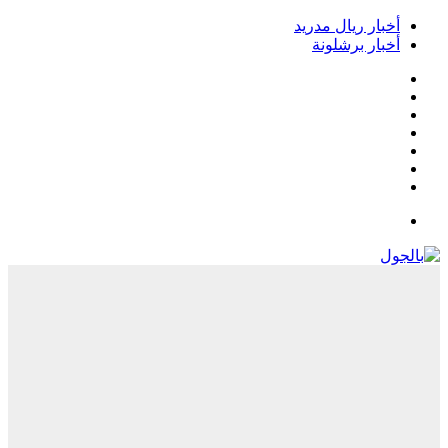
أخبار ريال مدريد
أخبار برشلونة
فيسبوك
‫X
‫YouTube
انستقرام
‏Google
Play
تيلقرام
القائمة