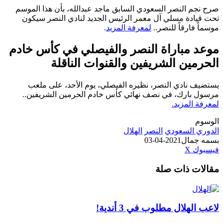
صرح نجم النصر السعودي السابق ماجد عبدالله، بأن هذا الموسم
تحت قيادة مسلي آل معمر الرئيس الجديد لنادي النصر سيكون
موسماً فارقاً للنصر..
لمعرفة المزيد
.
موعد مباراة النصر والفيصلي في كأس خادم
الحرمين الشريفين والقنوات الناقلة
يستضيف نادي النصر، نظيره الفيصلي، يوم الأحد، على ملعب
مرسول بارك، في نصف نهائي كأس خادم الحرمين الشريفين..
لمعرفة المزيد.
الوسوم
الدوري السعودي
النصر
الهلال
بسمه جمال
2021-04-03
طباعة
لينكدإن
مشاركة
بينتيريست
فيسبوك
‫X
عبر
مقالات ذات صلة
البريد
لاعب الهلال مطلوب في 3 أندية!