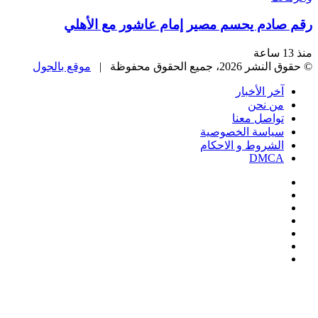
رقم صادم يحسم مصير إمام عاشور مع الأهلي
منذ 13 ساعة
© حقوق النشر 2026، جميع الحقوق محفوظة |
موقع بالجول
آخر الأخبار
من نحن
تواصل معنا
سياسة الخصوصية
الشروط و الاحكام
DMCA
فيسبوك
‫X
‫YouTube
انستقرام
‏Google
Play
تيلقرام
‫X
تيلقرام
واتساب
فيسبوك