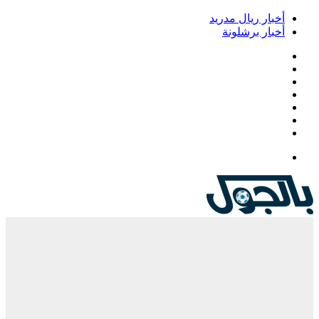
أخبار ريال مدريد
أخبار برشلونة
فيسبوك
‫X
‫YouTube
انستقرام
‏Google
Play
تيلقرام
القائمة