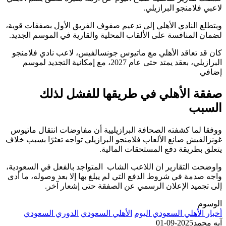
لاعبي فلامنجو البرازيلي.
ويتطلع النادي الأهلي إلى تدعيم صفوف الفريق الأول بصفقات قوية،
لضمان المنافسة على الألقاب المحلية والقارية في الموسم الجديد.
كان قد تعاقد الأهلي مع ماتيوس جونسالفيس، لاعب نادي فلامنجو
البرازيلي، بعقد يمتد حتى عام 2027، مع إمكانية التجديد لموسم
إضافي
صفقة الأهلي في طريقها للفشل لذلك
السبب
ووفقا لما كشفته الصحافة البرازيليية أن مفاوضات انتقال ماتيوس
غونزالفيش صانع الألعاب فلامنجو البرازيلي تواجه تعثرًا بسبب خلاف
يتعلق بطريقة دفع المستحقات المالية.
واوضحت التقارير ان اللاعب الشاب المتواجد بالفعل في السعودية،
واجه صدمة في شروط الدفع التي لم يبلغ بها إلا بعد وصوله، ما أدى
إلى تجميد الإعلان الرسمي عن الصفقة حتى إشعار آخر.
الوسوم
أخبار الأهلي السعودي اليوم
الأهلي السعودي
الدوري السعودي
آيه محمد
2025-09-01