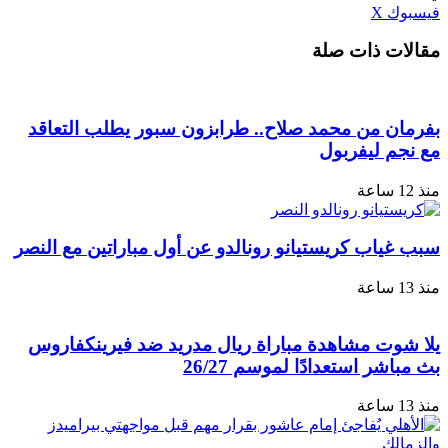
طباعة
لينكدإن
مشاركة
بينتيريست
فيسبوك
‫X
عبر
مقالات ذات صلة
البريد
بفرمان من محمد صلاح.. طرابزون سبور يطلب التعاقد
مع نجم ليفربول
منذ 12 ساعة
سبب غياب كريستيانو رونالدو عن أول مباراتين مع النصر
منذ 13 ساعة
يلا شوت مشاهدة مباراة ريال مدريد ضد فيرينكفاروس
بث مباشر استعدادًا لموسم 26/27
منذ 13 ساعة