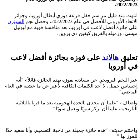
2022/2023.
انتهت منذ قليل مراسم حفل قرعة دوري أبطال أوروبا، وجوائز
الاتحاد الأوروبي للأفضل في عام 2022/2023، وحصل نجم
السيتزن
على جائزة أفضل لاعب في أوروبا، بعد منافسة قوية مع ليونيل
ميسي، وزميله بالفريق كيفين دي بروين.
تعليق
هالاند
على فوزه بجائزة أفضل لاعب
في أوروبا
عبر النجم النرويجي عن سعادته بفوزه بهذه الجائزة قائلاً:- “أنه
إحساس جميل، لا أجد الكلمات الكافية لأعبر عن ما عشته في العام
الماضي.”
واضاف:- “علينا أن نتحدى بالحدة الهجومية بعد ما فزنا بالثلاثية
التاريخية، علينا أن نركز سويًا ونعمل سويًا.”
واختتم حديثه:- “هذه جائزة جميلة من ناحية التصميم، وأنا سعيد جدًا
للفوز بها.”