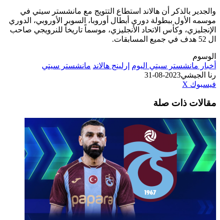
والجدير بالذكر أن هالاند استطاع التتويج مع مانشستر سيتي في
موسمه الأول ببطولة دوري أبطال أوروبا، السوبر الأوروبي، الدوري
الإنجليزي، وكأس الاتحاد الأنجليزي، موسماً تاريخاً للنرويجي صاحب
ال 52 هدف في جميع المسابقات.
الوسوم
أخبار مانشستر سيتي اليوم
إرلينج هالاند
مانشستر سيتي
رنا الجيشي
2023-08-31
طباعة
لينكدإن
مشاركة
بينتيريست
فيسبوك
‫X
عبر
مقالات ذات صلة
البريد