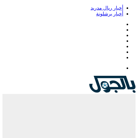
أخبار ريال مدريد
أخبار برشلونة
فيسبوك
‫X
‫YouTube
انستقرام
‏Google
Play
تيلقرام
القائمة