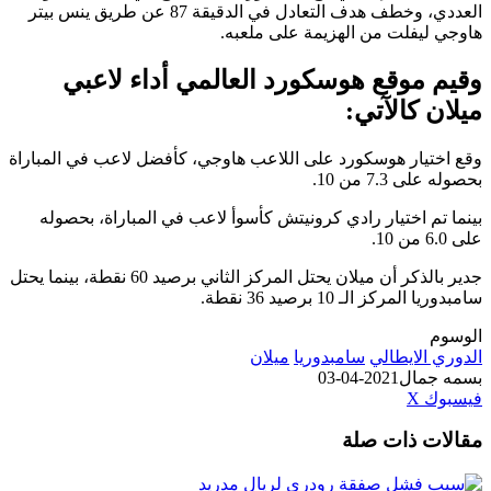
العددي، وخطف هدف التعادل في الدقيقة 87 عن طريق ينس بيتر
هاوجي ليفلت من الهزيمة على ملعبه.
وقيم موقع هوسكورد العالمي أداء لاعبي
ميلان كالآتي:
وقع اختيار هوسكورد على اللاعب هاوجي، كأفضل لاعب في المباراة
بحصوله على 7.3 من 10.
بينما تم اختيار رادي كرونيتش كأسوأ لاعب في المباراة، بحصوله
على 6.0 من 10.
جدير بالذكر أن ميلان يحتل المركز الثاني برصيد 60 نقطة، بينما يحتل
سامبدوريا المركز الـ 10 برصيد 36 نقطة.
الوسوم
الدوري الايطالي
سامبدوريا
ميلان
بسمه جمال
2021-04-03
طباعة
لينكدإن
مشاركة
بينتيريست
فيسبوك
‫X
عبر
مقالات ذات صلة
البريد