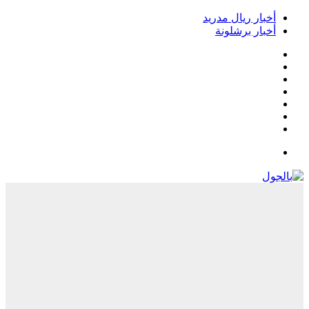
أخبار ريال مدريد
أخبار برشلونة
فيسبوك
‫X
‫YouTube
انستقرام
‏Google
Play
تيلقرام
القائمة