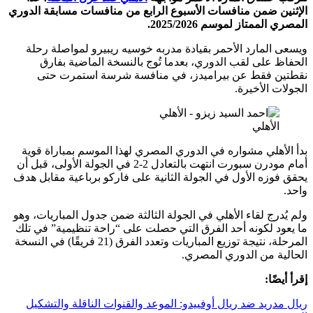
ن ضمن منافسات الأسبوع الرابع من منافسات مسابقة الدوري
ممتاز لموسم 2025/2026.
لمارد الأحمر بقيادة مدربه خوسيه ريبيرو لمواصلة رحلة
على لقب الدوري، بعدما تُوج بالنسخة الماضية بفارق
 فقط عن بيراميدز، في منافسة شرسة استمرت حتى
 الأخيرة.
لأهلي
هلي مشواره في الدوري المصري لهذا الموسم بمباراة قوية
أمام مودرن سبورت انتهت بالتعادل 2-2 في الجولة الأولى، قبل أن
زه الأول في الجولة الثانية على فاركو برباعية مقابل هدف
رج لقاء الأهلي في الجولة الثالثة ضمن جدول المباريات، وهو
د لكونه أحد الفرق التي حصلت على “راحة تنظيمية” في تلك
المرحلة، نتيجة توزيع المباريات وتعدد الفرق (21 فريقًا) في النسخة
ة من الدوري المصري.
ًا:
ريد ضد ريال أوفييدو: الموعد والقنوات الناقلة والتشكيل