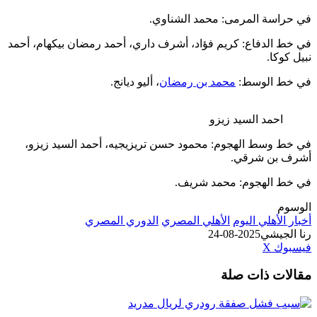
سة المرمى: محمد الشناوي.
الدفاع: كريم فؤاد، أشرف داري، أحمد رمضان بيكهام، أحمد
كا.
 الوسط:
محمد بن رمضان
، أليو ديانج.
حمد السيد زيزو
وسط الهجوم: محمود حسن تريزيجيه، أحمد السيد زيزو،
بن شرقي.
الهجوم: محمد شريف.
لأهلي اليوم
الأهلي المصري
الدوري المصري
جيشي
2025-08-24
طباعة
لينكدإن
مشاركة
بينتيريست
ك
‫X
عبر
ت ذات صلة
البريد