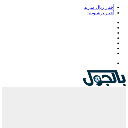
خبار ريال مدريد
خبار برشلونة
يسبوك
‫
‫YouTub
نستقرام
Google
Pla
يلقرام
لقائمة