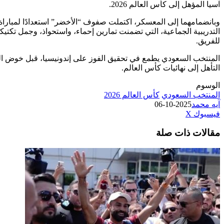
آسيا المؤهل إلى كأس العالم 2026.
وبانضمامهما إلى المعسكر، اكتملت صفوف “الأخضر” استعدادًا لمباراة 
التدريبية الجماعية، التي تضمنت تمارين إحماء، واستحواذ، وجمل تكتيكية
للفريق.
المنتخب السعودي يطمع في تحقيق الفوز على إندونيسيا، قبل خوض الم
التأهل إلى نهائيات كأس العالم.
الوسوم
المنتخب السعودي
كأس العالم 2026
آيه محمد
2025-10-06
طباعة
لينكدإن
مشاركة
بينتيريست
فيسبوك
‫X
عبر
مقالات ذات صلة
البريد