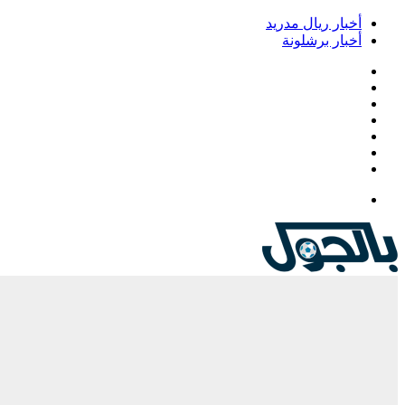
أخبار ريال مدريد
أخبار برشلونة
فيسبوك
‫X
‫YouTube
انستقرام
‏Google
Play
تيلقرام
القائمة