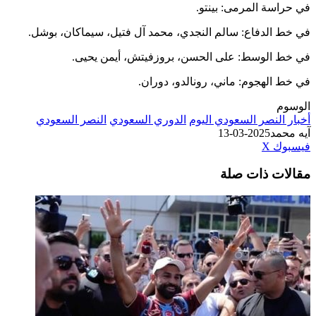
سة المرمى: بينتو.
الدفاع: سالم النجدي، محمد آل فتيل، سيماكان، بوشل.
الوسط: على الحسن، بروزفيتش، أيمن يحيى.
لهجوم: ماني، رونالدو، دوران.
لنصر السعودي اليوم
الدوري السعودي
النصر السعودي
مد
2025-03-13
طباعة
لينكدإن
مشاركة
بينتيريست
ك
‫X
عبر
ت ذات صلة
البريد