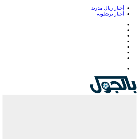
خبار ريال مدريد
خبار برشلونة
يسبوك
‫
‫YouTub
نستقرام
Google
Pla
يلقرام
لقائمة