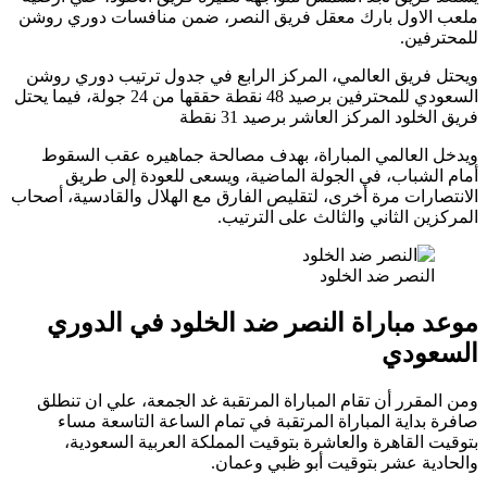
لاول بارك معقل فريق النصر، ضمن منافسات دوري روشن
فين.
فريق العالمي، المركز الرابع في جدول ترتيب دوري روشن
السعودي للمحترفين برصيد 48 نقطة حققها من 24 جولة، فيما يحتل
لود المركز العاشر برصيد 31 نقطة
العالمي المباراة، بهدف مصالحة جماهيره عقب السقوط
لشباب، في الجولة الماضية، ويسعى للعودة إلى طريق
ارات مرة أخرى، لتقليص الفارق مع الهلال والقادسية، أصحاب
ن الثاني والثالث على الترتيب.
لنصر ضد الخلود
 مباراة النصر ضد الخلود في الدوري
ودي
قرر أن تقام المباراة المرتقبة غد الجمعة، علي ان تنطلق
داية المباراة المرتقبة في تمام الساعة التاسعة مساء
القاهرة والعاشرة بتوقيت المملكة العربية السعودية،
ية عشر بتوقيت أبو ظبي وعمان.