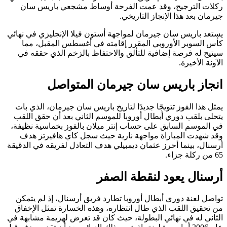
ركلات الترجيح، وقد عمت الفرحة أوساط مشجعي باريس سان
جيرمان بعد هذا الإنجاز التاريخي.
يستعد باريس سان جيرمان لمواجهة أستون فيلا الإنجليزي في نهائي
كأس السوبر الأوروبي المقرر إقامته في أغسطس المقبل، مما
سيتيح له فرصة إضافية للتألق والاحتفاظ بالزخم الذي حققه في
الآونة الأخيرة.
انجاز باريس سان جيرمان المتواصل
يمثل هذا الفوز تتويجًا جديدًا لتاريخ باريس سان جيرمان، الذي بات
يتحلى بلقب دوري أبطال أوروبا للموسم الثاني بعد أن حقق اللقب
في الموسم السابق على حساب إنتر ميلان بالفوز بخماسية نظيفة،
وقد شهدت المباراة مواجهة نارية حيث سجل كاي هافيرتز هدف
أرسنال، بينما أحرز عثمان ديمبيلي هدف التعادل لفريقه في الدقيقة
65 من ركلة جزاء.
أرسنال يعود لنقطة الصفر
تواصل لعنة دوري أبطال أوروبا تطارد فريق أرسنال، إذ لم يتمكن
من تحقيق اللقب الذي طال انتظاره، وهذه الخسارة تمثل الإخفاق
الثاني له في نهائي البطولة، حيث كان قد تعرض لهزيمة مشابهة في