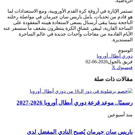
الرياضية.
تستمر الإثارة في أروقة كرة القدم الأوروبية، ومع الاستعدادات لما
هو قادم من تحديات، يأمل باريس سان جيرمان في مواصلة رحلته
الناجحة بينما يبقى أرسنال يسعى لاستعادة هيبته المفقودة على
الساحة القارية، ليبقى عشاق الكرة ينتظرون بشغف ما ستسفر عنه
الأيام القادمة من مفاجآت وأحداث جديدة في عالم الساحرة
المستديرة.
الوسوم
دوري أبطال أوروبا
فريق بالجول
2026-06-02
طباعة
لينكدإن
مشاركة
بينتيريست
فيسبوك
‫X
عبر
مقالات ذات صلة
البريد
رسميًا.. موعد قرعة دوري أبطال أوروبا 2026-2027
منذ أسبوعين
باريس سان جيرمان يُصبح النادي المفضل لدى