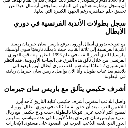
عام 2006 أمام برشلونة، إذ خسر ذلك النهائي بعد أن تقدم بهدف قبل
أن يسجل برشلونة هدفين في النهاية، مما يجعل أرسنال بعيدًا عن
تحقيق حلم جماهيره رغم الجهود الكبيرة التي بذلها.
سجل بطولات الأندية الفرنسية في دوري
الأبطال
مع تتويجه بدوري أبطال أوروبا، يرفع باريس سان جيرمان رصيد
الأندية الفرنسية إلى ثلاثة ألقاب، حيث لا يملك تاريخيًا سوى أولمبيك
مارسيليا الذي أحرز اللقب في عام 1993، لتظهر معه قوة الدوري
الفرنسي من خلال تألق هذه الفرق في الساحة الأوروبية، فقد انتظر
الفرنسيون 22 عامًا ليشاهدوا لقب دوري أبطال أوروبا يعود إلى
بلادهم بعد غياب طويل، وأنا الآن يواصل باريس سان جيرمان ريادته
في البطولة.
أشرف حكيمي يتألق مع باريس سان جيرمان
واصل اللاعب المغربي أشرف حكيمي كتابة التاريخ كأحد أبرز
اللاعبين العرب بعد أن حقق لقبه الثالث في دوري أبطال أوروبا،
ليصبح أكثر لاعب عربي تتويجًا بالبطولة، حيث ودع حكيمي مع ريال
مدريد وباريس سان جيرمان بطلاً لأوروبا في عدة مواسم، مما يبرز
الدور الذي يلعبه اللاعب العرب في الصعود على مستوى الإنجازات