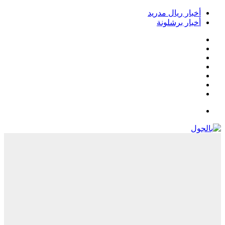
أخبار ريال مدريد
أخبار برشلونة
فيسبوك
‫X
‫YouTube
انستقرام
‏Google
Play
تيلقرام
القائمة