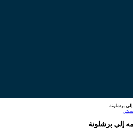
إلي برشلونة
سيتي
ه إلي برشلونة