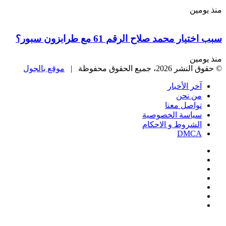
منذ يومين
سبب اختيار محمد صلاح الرقم 61 مع طرابزون سبور؟
منذ يومين
© حقوق النشر 2026، جميع الحقوق محفوظة |
موقع بالجول
آخر الأخبار
من نحن
تواصل معنا
سياسة الخصوصية
الشروط و الاحكام
DMCA
فيسبوك
‫X
‫YouTube
انستقرام
‏Google
Play
تيلقرام
‫X
تيلقرام
واتساب
فيسبوك