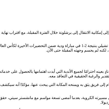
لى إمكانية الانتقال إلى برشلونة خلال الفترة المقبلة، مع اقتراب نهاية
وجاءت تصريحات لاعب الوسط البرتغالي عقب فوز منتخب بلاده على تشيلي بنتيجة 2-1 في مباراة ودية ضمن التحضيرات الأخيرة لكأس ال
عينه احترامًا لجميع الأندية التي أبدت اهتمامها بالحصول على خدماته
دير والرغبة الحقيقية في التعاقد معه.
ام إلى فريق يثق به ويمنحه المكانة التي يبحث عنها، مؤكدًا أنه سيكشف
ر 31 عامًا، لفتح صفحة جديدة في مسيرته الكروية، بعدما أمضى تسعة مواسم مع مانشستر سيتي، حقق
يولا.