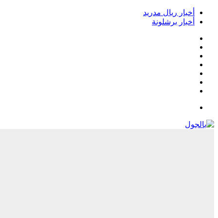
أخبار ريال مدريد
أخبار برشلونة
فيسبوك
‫X
‫YouTube
انستقرام
‏Google
Play
تيلقرام
القائمة