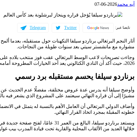
آيه محمد
2026-06-07
Telegram
Twitter
تابعنا عبر:
أثار النجم البرتغالي برناردو سيلفا التكهنات حول مستقبله، بعدما ألمح إ
مشواره مع مانشستر سيتي بعد سنوات طويلة من النجاحات.
2026، حيث أكد أن النادي الكتالوني يعد أحد الخيارات المطروحة أمامه، لكنه لم يحسم وجهته المقبلة حتى الآن.
برناردو سيلفا يحسم مستقبله برد رسمي
وأوضح سيلفا أنه يدرس عدة عروض مختلفة، مفضلًا عدم الحديث عن نادٍ ب
مشيرًا إلى أن قراره النهائي سيعتمد على المشروع الذي يشعر فيه بالتق
وأضاف الدولي البرتغالي أن العامل الأهم بالنسبة له يتمثل في الانضم
خطوته المقبلة بمجرد اتخاذ القرار النهائي.
ويستعد برناردو سيلفا، البالغ من العم
خلالها العديد من الألقاب المحلية والقارية تحت قيادة المدرب بيب غوارد