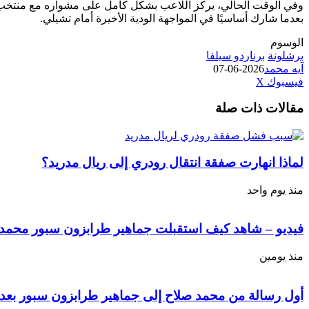
بعدما شارك أساسيًا في المواجهة الودية الأخيرة أمام تشيلي.
الوسوم
برشلونة
برناردو سيلفا
آيه محمد
2026-06-07
طباعة
لينكدإن
مشاركة
بينتيريست
فيسبوك
‫X
عبر
مقالات ذات صلة
البريد
لماذا انهارت صفقة انتقال رودري إلى ريال مدريد؟
منذ يوم واحد
فيديو – شاهد كيف استقبلت جماهير طرابزون سبور محمد ص
منذ يومين
أول رسالة من محمد صلاح إلى جماهير طرابزون سبور بعد 