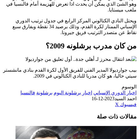
وهو الشئ الذي يمكن أن يحدث اذا تعرض للهزيمة أمام فالنسيا في
ملعب ميستايا.
ويحتل النادي الكتالوني المركز الرابع في جدول ترتيب الدوري
الإسباني الممتاز لكرة القدم، وذلك برصيد 34 نقطة وبفارق سبع
نقاط عن متصدر الترتيب فريق جيرونا.
من كان مدرب برشلونه 2009؟
بيب جوارديولا المدير الفني للفريق الأول لكرة القدم بنادي مانشستر
سيتي حاليا، هو كان مدربا للنادي الكتالوني في 2009.
الوسوم
اخبار الدوري الإسباني
اخبار برشلونة اليوم
برشلونة
فالنسيا
احمد السيد
2023-12-16
طباعة
لينكدإن
مشاركة
بينتيريست
فيسبوك
‫X
عبر
مقالات ذات صلة
البريد