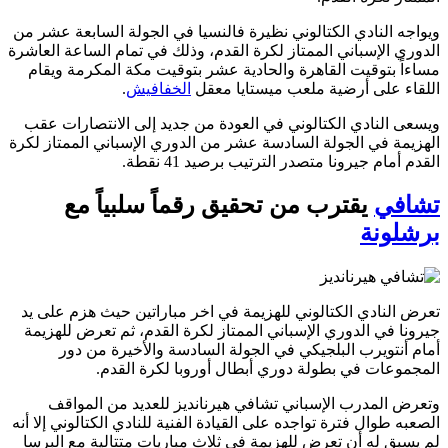
ويواجه النادي الكتالوني نظيرة فالنسيا في الجولة السابعة عشر من
الدوري الإسباني الممتاز لكرة القدم، وذلك في تمام الساعة العاشرة
مساءاً بتوقيت القاهرة والحادية عشر بتوقيت مكة المكرمة ويقام
اللقاء على أرضية ملعب ميستايا معقل
الخفافيش
.
ويسعى النادي الكتالوني في العودة من جديد إلى الانتصارات عقب
الهزيمة في الجولة السادسة عشر من الدوري الإسباني الممتاز لكرة
القدم أمام جيرونا متصدر الترتيب برصيد 41 نقطة.
تشافي
يقترب من تحقيق رقماً سلبياً مع
برشلونة
تعرض النادي الكتالوني للهزيمة في اخر مباراتين حيث هزم على يد
جيرونا في الدوري الإسباني الممتاز لكرة القدم، ثم تعرض للهزيمة
أمام أنتويرب البلجيكي في الجولة السادسة والأخيرة من دور
المجموعات في بطولة دوري أبطال أوروبا لكرة القدم.
وتعرض المدرب الإسباني تشافي هيرنانديز للعديد من المواقف
الصعبه طوال فترة تواجده على القيادة الفنية للنادي الكتالوني إلا أنه
لم يسبق له أن تعرض للهزيمة في ثلاث مباريات متتالية مع البرسا