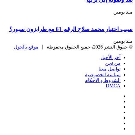
منذ يومين
سبب اختيار محمد صلاح الرقم 61 مع طرابزون سبور؟
منذ يومين
© حقوق النشر 2026، جميع الحقوق محفوظة |
موقع بالجول
آخر الأخبار
من نحن
تواصل معنا
سياسة الخصوصية
الشروط و الاحكام
DMCA
فيسبوك
‫X
‫YouTube
انستقرام
‏Google
Play
تيلقرام