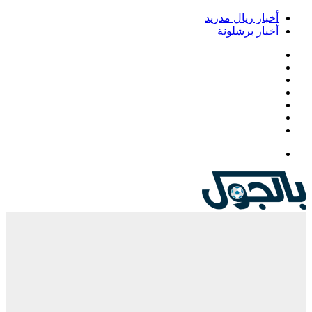
أخبار ريال مدريد
أخبار برشلونة
فيسبوك
‫X
‫YouTube
انستقرام
‏Google
Play
تيلقرام
القائمة