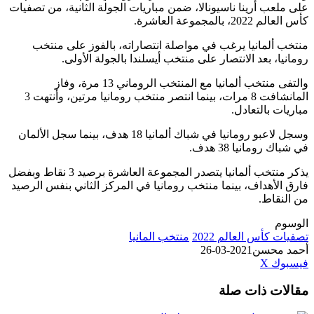
على ملعب أرينا ناسيونالا، ضمن مباريات الجولة الثانية، من تصفيات
كأس العالم 2022، بالمجموعة العاشرة.
منتخب ألمانيا يرغب في مواصلة انتصاراته، بالفوز على منتخب
رومانيا، بعد الانتصار على منتخب أيسلندا بالجولة الأولى.
والتفى منتخب ألمانيا مع المنتخب الروماني 13 مرة، وفاز
المانشافت 8 مرات، بينما انتصر منتخب رومانيا مرتين، وأنتهت 3
مباريات بالتعادل.
وسجل لاعبو رومانيا في شباك ألمانيا 18 هدف، بينما سجل الألمان
في شباك رومانيا 38 هدف.
يذكر منتخب ألمانيا يتصدر المجموعة العاشرة برصيد 3 نقاط وبفضل
فارق الأهداف، بينما منتخب رومانيا في المركز الثاني بنفس الرصيد
من النقاط.
الوسوم
تصفيات كأس العالم 2022
منتخب المانيا
أحمد محسن
2021-03-26
طباعة
لينكدإن
مشاركة
بينتيريست
فيسبوك
‫X
عبر
مقالات ذات صلة
البريد