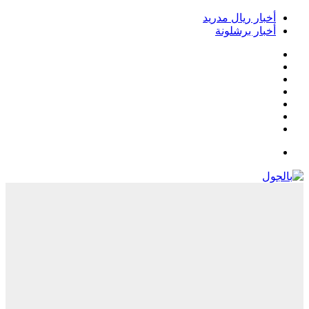
أخبار ريال مدريد
أخبار برشلونة
فيسبوك
‫X
‫YouTube
انستقرام
‏Google
Play
تيلقرام
القائمة