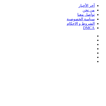
آخر الأخبار
من نحن
تواصل معنا
سياسة الخصوصية
الشروط و الاحكام
DMCA
فيسبوك
‫X
‫YouTube
انستقرام
‏Google
Play
تيلقرام
‫X
تيلقرام
واتساب
فيسبوك