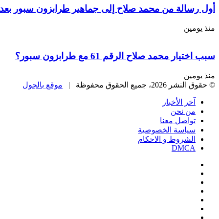
أول رسالة من محمد صلاح إلى جماهير طرابزون سبور بعد 
منذ يومين
سبب اختيار محمد صلاح الرقم 61 مع طرابزون سبور؟
منذ يومين
© حقوق النشر 2026، جميع الحقوق محفوظة |
موقع بالجول
آخر الأخبار
من نحن
تواصل معنا
سياسة الخصوصية
الشروط و الاحكام
DMCA
فيسبوك
‫X
‫YouTube
انستقرام
‏Google
Play
تيلقرام