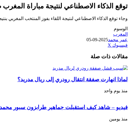
توقع الذكاء الاصطناعي لنتيجة مباراة المغرب ضد
وجاء توقع الذكاء الاصطناعي لنتيجة اللقاء بفوز المنتخب المغربي بنتيجة 3/0 وحسم الثلاث نق
الوسوم
المغرب
عمر محمد
2025-09-05
طباعة
لينكدإن
مشاركة
بينتيريست
فيسبوك
‫X
عبر
مقالات ذات صلة
البريد
لماذا انهارت صفقة انتقال رودري إلى ريال مدريد؟
منذ يوم واحد
فيديو – شاهد كيف استقبلت جماهير طرابزون سبور محمد ص
منذ يومين