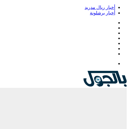
أخبار ريال مدريد
أخبار برشلونة
فيسبوك
‫X
‫YouTube
انستقرام
‏Google
Play
تيلقرام
القائمة