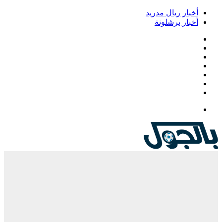
أخبار ريال مدريد
أخبار برشلونة
فيسبوك
‫X
‫YouTube
انستقرام
‏Google
Play
تيلقرام
القائمة