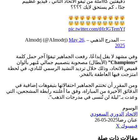
دقيقتين كاااملة من تيفو الاتحاد الثاني ، فيديو عظييم
جدًا ، كم يستحق لايك ؟؟؟؟
pic.twitter.com/tHrJGTemYf
— المدرج الذهبي – Almodrj (@AImodrj)
May 26,
2025
وفي مشهد لا يقل إبداعًا، رفعت الجماهير تيفوًا آخر حمل كلمة
“Champions”
(الأبطال) مصحوبة بتصميم جمالي مُبهر بألوان
قميص الاتحاد، وذلك خلال ترديد النشيد الرسمي للنادي، في لحظة
امتزجت فيها العاطفة بالفخر.
ومن المقرر أن تختتم الجماهير احتفالاتها بتيفوهات إضافية في
الدقائق الأخيرة من المباراة، وفق ما أعلنته رابطة المشجعين، التي
وعدت بـ”ليلة لن تُنسى في مدرجات الذهب”.
الوسوم
الاتحاد
الدوري السعودي
عنان رضا
2025-05-26
طباعة
لينكدإن
مشاركة
بينتيريست
فيسبوك
‫X
عبر
مقالات ذات صلة
البريد