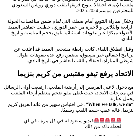
ملعب الإنماء، احتفالًا بتتويج فريقها بلقب دوري روشن السعودي
للمحترفين موسم 2024-2025.
وخلال مباراة التتويج أمام ضمك، التي تُقام ضمن منافسات الجولة
الرابعة والثلاثين والأخيرة من عمر الدوري، خطفت جماهير العميد
الأضواء مبكرًا عبر تيفوهات استثنائية تليق بحجم المناسبة وتاريخ
النادي.
وقبل انطلاق اللقاء، كانت رابطة مشجعي العميد قد أعلنت عن
برنامج احتفالي غير مسبوق، يتضمن رفع عدة تيفوهات طوال
شوطي المباراة، احتفالًا باللقب العاشر في تاريخ النادي.
الاتحاد يرفع تيفو مقتبس من كريم بنزيما
مع دخول لاعبي الفريقين إلى أرضية الملعب، ارتفعت أولى الرسائل
في مدرجات الاتحاد، حيث غطّى تيفو ضخم معظم أرجاء الملعب
يحمل عبارة:
“When we talk, we do”
، في اقتباس شهير من قائد الفريق كريم
بنزيما، قاله عقب حسم اللقب رسميًا.
فيديو ستعود له في كل مرة ، في اي
لحظة تاكد من ذلك