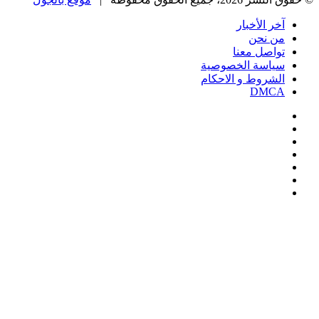
آخر الأخبار
من نحن
تواصل معنا
سياسة الخصوصية
الشروط و الاحكام
DMCA
فيسبوك
‫X
‫YouTube
انستقرام
‏Google
Play
تيلقرام
‫X
تيلقرام
واتساب
فيسبوك