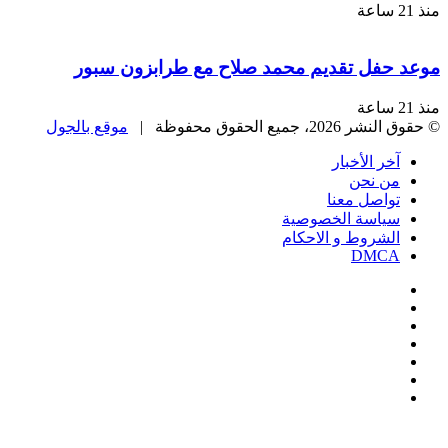
منذ 21 ساعة
موعد حفل تقديم محمد صلاح مع طرابزون سبور
منذ 21 ساعة
© حقوق النشر 2026، جميع الحقوق محفوظة |
موقع بالجول
آخر الأخبار
من نحن
تواصل معنا
سياسة الخصوصية
الشروط و الاحكام
DMCA
فيسبوك
‫X
‫YouTube
انستقرام
‏Google
Play
تيلقرام
‫X
تيلقرام
واتساب
فيسبوك