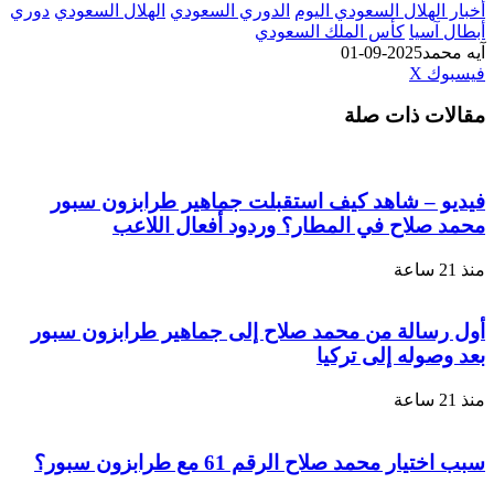
أخبار الهلال السعودي اليوم
الدوري السعودي
الهلال السعودي
دوري
أبطال آسيا
كأس الملك السعودي
آيه محمد
2025-09-01
طباعة
لينكدإن
مشاركة
بينتيريست
فيسبوك
‫X
عبر
مقالات ذات صلة
البريد
فيديو – شاهد كيف استقبلت جماهير طرابزون سبور
محمد صلاح في المطار؟ وردود أفعال اللاعب
منذ 21 ساعة
أول رسالة من محمد صلاح إلى جماهير طرابزون سبور
بعد وصوله إلى تركيا
منذ 21 ساعة
سبب اختيار محمد صلاح الرقم 61 مع طرابزون سبور؟