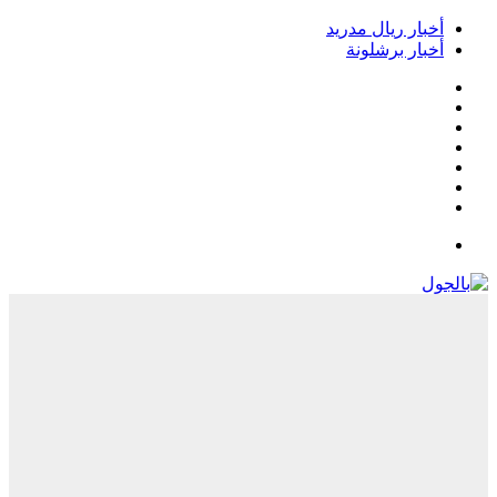
أخبار ريال مدريد
أخبار برشلونة
فيسبوك
‫X
‫YouTube
انستقرام
‏Google
Play
تيلقرام
القائمة