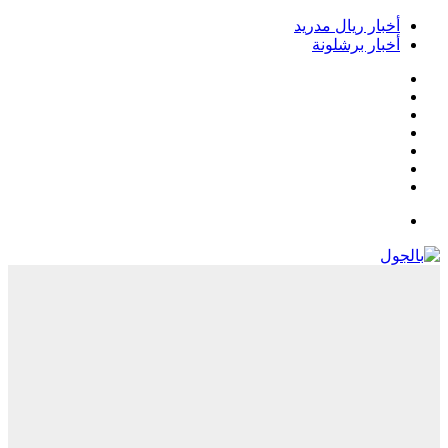
أخبار ريال مدريد
أخبار برشلونة
فيسبوك
‫X
‫YouTube
انستقرام
‏Google
Play
تيلقرام
القائمة