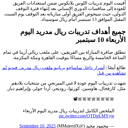
أقيمت اليوم تدريبات اللوس بلانكوس ضمن استعدادات الفريق
للعودة إلى منافسات الدوري الإسباني بعد إنتهاء فترة التوقف
الدولي، حيث سيخوض الفريق أولى مبارياته بعد التوقف يوم السبت
المقبل الموافق 13 سبتمبر أمام ريال سوسيداد.
جميع أهداف تدريبات ريال مدريد اليوم
الأربعاء 10 سبتمبر
تنطلق صافرة المباراة بين الفريقين، على ملعب ريالي أرينا في تمام
الساعة الخامسة والربع مساءًا بتوقيت القاهرة ومكة المكرمة.
طالع أيضًا |
أسرار داخل سانتياجو برنابيو ملعب ريال مدريد.. فيديو لم
تشاهده من قبل
شهدت تدريبات اليوم عودة لاعبي الميرنجي من منتخبات بلادهم
مثل، كارفخال، هاوسين، كورتوا، روديجر، أردا جولر، وإبراهيم دياز.
🚨🚨🚨🚨🚨🚨🚨🚨📽️
الملخص الكامل لتدريبات ريال مدريد اليوم الأربعاء
pic.twitter.com/QTDpLMYyje
— محمود مجيد (@MMajeedX)
September 10, 2025