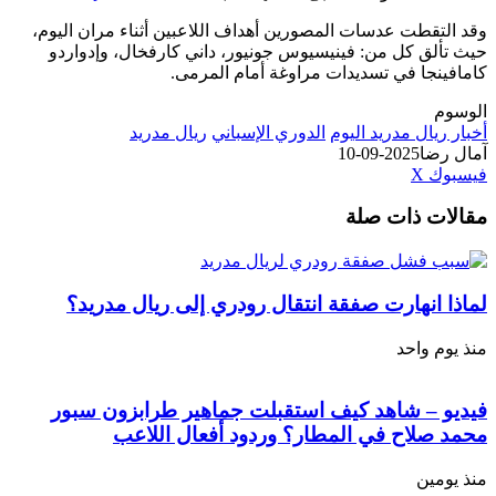
وقد التقطت عدسات المصورين أهداف اللاعبين أثناء مران اليوم،
حيث تألق كل من: فينيسيوس جونيور، داني كارفخال، وإدواردو
كامافينجا في تسديدات مراوغة أمام المرمى.
الوسوم
أخبار ريال مدريد اليوم
الدوري الإسباني
ريال مدريد
آمال رضا
2025-09-10
طباعة
لينكدإن
مشاركة
بينتيريست
فيسبوك
‫X
عبر
مقالات ذات صلة
البريد
لماذا انهارت صفقة انتقال رودري إلى ريال مدريد؟
منذ يوم واحد
فيديو – شاهد كيف استقبلت جماهير طرابزون سبور
محمد صلاح في المطار؟ وردود أفعال اللاعب
منذ يومين