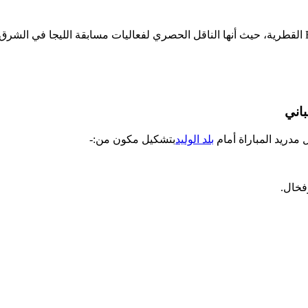
تذاع أحداث اللقاء المرتقب بين الفريقين عبر شاشة قناة BeIN Sport 1 القطرية، حيث أنها الناقل الحصري لفعاليات مسابقة الليجا في الشرق
باني
 مدريد المباراة أمام
بلد الوليد
بتشكيل مكون من:-
رفخال.