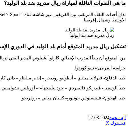
ما هي القنوات الناقلة لمباراة ريال مدريد ضد بلد الوليد؟
الأوسط وشمال إفريقيا.
ريال مدريد ضد بلد الوليد
تشكيل ريال مدريد المتوقع أمام بلد الوليد في الدوري الإس
من المتوقع أن يبدأ المدرب الإيطالي كارلو أنشيلوتي المدير الفني لريال
حراسة المرمى:- تيبو كورتوا.
خط الدفاع:- فيرلاند ميندي – أنطونيو روديجر – إيدير ميليتاو – داني كا
خط الوسط:- فيدريكو فالفيردي – جود بيلينجهام – أوريليين تشواميني.
خط الهجوم:- فينيسيوس جونيور– كيليان مبابي – رودريجو
آيه محمد
2024-08-22
طباعة
لينكدإن
مشاركة
بينتيريست
فيسبوك
‫X