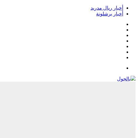
أخبار ريال مدريد
أخبار برشلونة
فيسبوك
‫X
‫YouTube
انستقرام
‏Google
Play
تيلقرام
القائمة