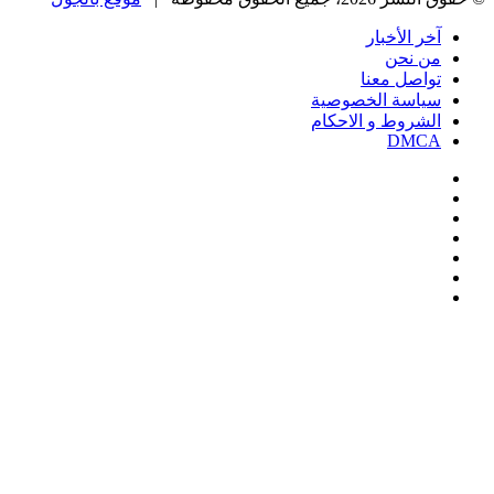
آخر الأخبار
من نحن
تواصل معنا
سياسة الخصوصية
الشروط و الاحكام
DMCA
فيسبوك
‫X
‫YouTube
انستقرام
‏Google
Play
تيلقرام
‫X
تيلقرام
واتساب
فيسبوك