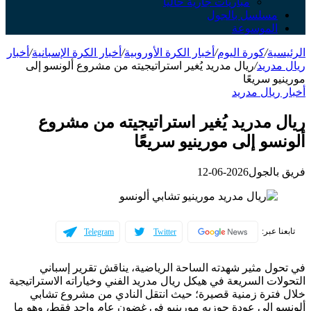
مباريات جارية حالياً
مسلسل بالجول
الموسوعة
الرئيسية
/
كورة اليوم
/
أخبار الكرة الأوروبية
/
أخبار الكرة الإسبانية
/
أخبار
ريال مدريد
/
ريال مدريد يُغير استراتيجيته من مشروع ألونسو إلى
مورينيو سريعًا
أخبار ريال مدريد
ريال مدريد يُغير استراتيجيته من مشروع
ألونسو إلى مورينيو سريعًا
فريق بالجول
2026-06-12
تابعنا عبر:
Telegram
Twitter
في تحول مثير شهدته الساحة الرياضية، يناقش تقرير إسباني
التحولات السريعة في هيكل ريال مدريد الفني وخياراته الاستراتيجية
خلال فترة زمنية قصيرة؛ حيث انتقل النادي من مشروع تشابي
ألونسو إلى عودة جوزيه مورينيو في غضون عام واحد فقط، وهو ما