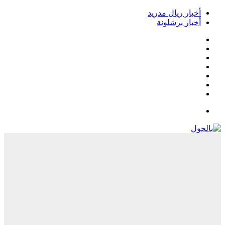
أخبار ريال مدريد
أخبار برشلونة
فيسبوك
‫X
‫YouTube
انستقرام
‏Google
Play
تيلقرام
القائمة