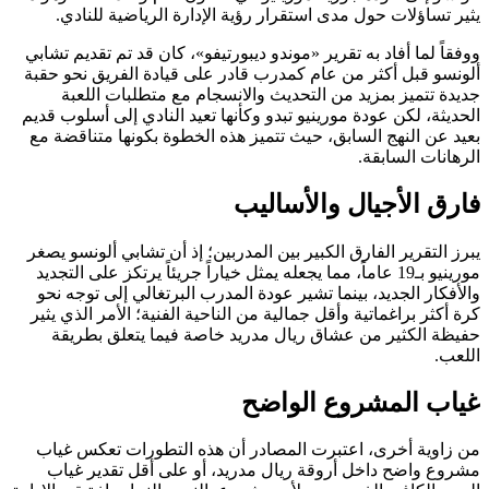
يثير تساؤلات حول مدى استقرار رؤية الإدارة الرياضية للنادي.
ووفقاً لما أفاد به تقرير «موندو ديبورتيفو»، كان قد تم تقديم تشابي
ألونسو قبل أكثر من عام كمدرب قادر على قيادة الفريق نحو حقبة
جديدة تتميز بمزيد من التحديث والانسجام مع متطلبات اللعبة
الحديثة، لكن عودة مورينيو تبدو وكأنها تعيد النادي إلى أسلوب قديم
بعيد عن النهج السابق، حيث تتميز هذه الخطوة بكونها متناقضة مع
الرهانات السابقة.
فارق الأجيال والأساليب
يبرز التقرير الفارق الكبير بين المدربين؛ إذ أن تشابي ألونسو يصغر
مورينيو بـ19 عاماً، مما يجعله يمثل خياراً جريئاً يرتكز على التجديد
والأفكار الجديد، بينما تشير عودة المدرب البرتغالي إلى توجه نحو
كرة أكثر براغماتية وأقل جمالية من الناحية الفنية؛ الأمر الذي يثير
حفيظة الكثير من عشاق ريال مدريد خاصة فيما يتعلق بطريقة
اللعب.
غياب المشروع الواضح
من زاوية أخرى، اعتبرت المصادر أن هذه التطورات تعكس غياب
مشروع واضح داخل أروقة ريال مدريد، أو على أقل تقدير غياب