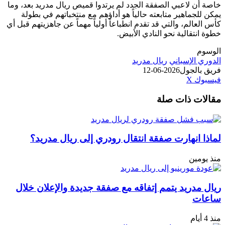
خاصة أن لاعبي الصفقة الجدد لم يرتدوا قميص ريال مدريد بعد، وما
يمكن للجماهير متابعته حالياً هو أداؤهم مع منتخباتهم في بطولة
كأس العالم، والتي قد تقدم انطباعاً أولياً مهماً عن جاهزيتهم قبل أي
خطوة انتقالية نحو النادي الأبيض.
الوسوم
الدوري الإسباني
ريال مدريد
فريق بالجول
2026-06-12
طباعة
لينكدإن
مشاركة
بينتيريست
فيسبوك
‫X
عبر
مقالات ذات صلة
البريد
لماذا انهارت صفقة انتقال رودري إلى ريال مدريد؟
منذ يومين
ريال مدريد يتمم إتفاقه مع صفقة جديدة والإعلان خلال
ساعات
منذ 4 أيام