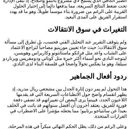
الصبر الكافي الذي يسمح لأي مشروع بالنمو والنجاح، إذ تبقى الإدارة
تحت ضغط النتائج السريعة، مما يدفعها دائماً إلى إختيار الحلول
القريبة على الرغم من ضرورة بناء موسماً طويلاً، وهو ما قد يهدد
استقرار الفريق على المدى البعيد.
التغيرات في سوق الانتقالات
ولم يتوقف التقرير عند التحليل الفني فحسب، بل تطرق إلى مسألة
سوق الانتقالات؛ حيث جاء تعيين مورينيو مصاحباً لتراجع الاعتماد
على الشباب واعد مثل فرانكو ماستانتونو وكاريراس وهويسن،
ليتوجه النادي نحو أسماء أكثر خبرة مثل كوناتي ودومفريس وبرناردو
سيلفا، وهو ما يعكس تحولاً واضحاً في فلسفة البناء لدى النادي.
ردود أفعال الجماهير
هذا التحول لم يمر دون إثارة الجدل بين مشجعي ريال مدريد، إذ
يظهر انقسام واضح حول الانطباعات السريعة التي قد يقدمها
اللاعبون الجدد، فبينما يرى البعض أن تغييراتهم قد تضفي دفعة
فورية للفريق، يعتقد آخرون أن أفضل سنواتهم قد باتت في الخلف
بعيداً عن سانتياجو برنابيو؛ مما يجعله مؤشراً على الاضطراب في
القرارات المتخذة.
وعلى الرغم من ذلك، يظل الحكم النهائي مبكراً في هذه المرحلة،