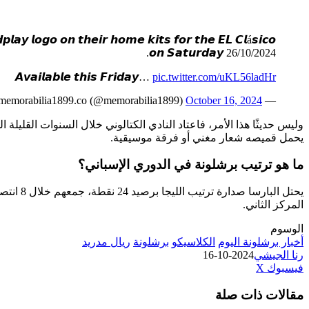
𝙡𝙖𝙮 𝙡𝙤𝙜𝙤 𝙤𝙣 𝙩𝙝𝙚𝙞𝙧 𝙝𝙤𝙢𝙚 𝙠𝙞𝙩𝙨 𝙛𝙤𝙧 𝙩𝙝𝙚 𝙀𝙇 𝘾𝙡á𝙨𝙞𝙘𝙤
𝙤𝙣 𝙎𝙖𝙩𝙪𝙧𝙙𝙖𝙮 26/10/2024.
𝘼𝙫𝙖𝙞𝙡𝙖𝙗𝙡𝙚 𝙩𝙝𝙞𝙨 𝙁𝙧𝙞𝙙𝙖𝙮…
pic.twitter.com/uKL56ladHr
October 16, 2024
— memorabilia1899.co (@memorabilia1899)
يحمل قميصه شعار مغني أو فرقة موسيقية.
ما هو ترتيب برشلونة في الدوري الإسباني؟
المركز الثاني.
الوسوم
ريال مدريد
برشلونة
الكلاسيكو
أخبار برشلونة اليوم
2024-10-16
رنا الجيشي
بينتيريست
مشاركة
لينكدإن
طباعة
‫X
فيسبوك
عبر
مقالات ذات صلة
البريد