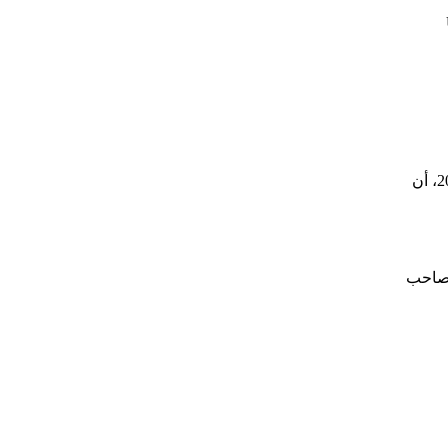
وليس حديثًا هذا الأمر، فاعتاد النادي الكتالوني خلال السنوات القليلة الماضية وتحديدًا منذ تعاقده مع سبوتفاي الراعي الرسمي له في عام 2022، أن
غريمه التقليدي صاحب