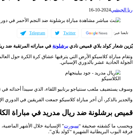
رنا الجيشي
2024-10-16
Telegram
Twitter
تابعنا عبر:
يُزين شعار كولد بلاي قميص نادي
برشلونة
في مباراته المرتقبة ضد ريا
الجولة الحادية عشر بالدوري الإسباني.
الكلاسيكو
وسوف يستضيف ملعب سنتياجو برنابيو اللقاء، الذي سيبدأ أحداثه في ت
والجدير بالذكر، أن آخر مباراة كلاسيكو جمعت الفريقين في الدوري ال
قميص برشلونة ضد ريال مدريد في مباراة الكل
وبحسب ما كشفته صحيفة “
سبورت
” الإسبانية خلال الأشهر الماضي
فرقة البوب البريطانية الشهيرة “كولد بلاي”.