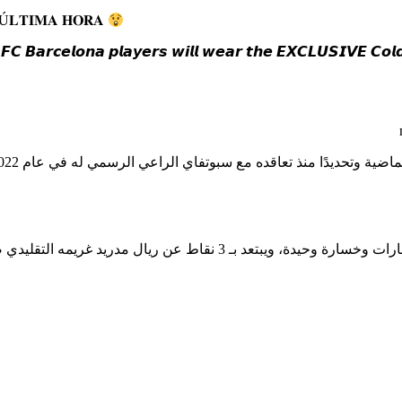
Ú𝐋𝐓𝐈𝐌𝐀 𝐇𝐎𝐑𝐀
𝙁𝘾 𝘽𝙖𝙧𝙘𝙚𝙡𝙤𝙣𝙖 𝙥𝙡𝙖𝙮𝙚𝙧𝙨 𝙬𝙞𝙡𝙡 𝙬𝙚𝙖𝙧 𝙩𝙝𝙚 𝙀𝙓𝘾𝙇𝙐𝙎𝙄𝙑𝙀 𝘾𝙤𝙡𝙙
ترتيب الليجا برصيد 24 نقطة، جمعهم خلال 8 انتصارات وخسارة وحيدة، ويبتعد بـ 3 نقاط عن ريال مدريد غريمه التقليدي صاحب