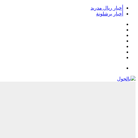
أخبار ريال مدريد
أخبار برشلونة
فيسبوك
‫X
‫YouTube
انستقرام
‏Google
Play
تيلقرام
القائمة