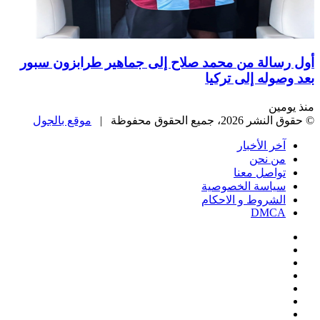
سالة من محمد صلاح إلى جماهير طرابزون سبور
وله إلى تركيا
مين
، جميع الحقوق محفوظة |
موقع بالجول
خر الأخبار
ن نحن
واصل معنا
ياسة الخصوصية
لشروط و الاحكام
DMC
يسبوك
‫
‫YouTub
نستقرام
Google
Pla
يلقرام