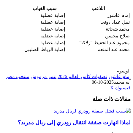
اللاعب
سبب الغياب
إمام عاشور
إصابة عضلية
نبيل عماد دونجا
إصابة عضلية
محمد شحاتة
إصابة عضلية
صلاح محسن
إصابة عضلية
محمود عبد الحفيظ “زلاكة”
إصابة عضلية
محمد عبد المنعم
إصابة الرباط الصليبي
الوسوم
إمام عاشور
تصفيات كأس العالم 2026
عمر مرموش
منتخب مصر
آيه محمد
2025-10-06
طباعة
لينكدإن
مشاركة
بينتيريست
فيسبوك
‫X
عبر
مقالات ذات صلة
البريد
لماذا انهارت صفقة انتقال رودري إلى ريال مدريد؟