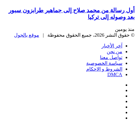
أول رسالة من محمد صلاح إلى جماهير طرابزون سبور
بعد وصوله إلى تركيا
منذ يومين
© حقوق النشر 2026، جميع الحقوق محفوظة |
موقع بالجول
آخر الأخبار
من نحن
تواصل معنا
سياسة الخصوصية
الشروط و الاحكام
DMCA
فيسبوك
‫X
‫YouTube
انستقرام
‏Google
Play
تيلقرام
‫X
تيلقرام
واتساب
فيسبوك