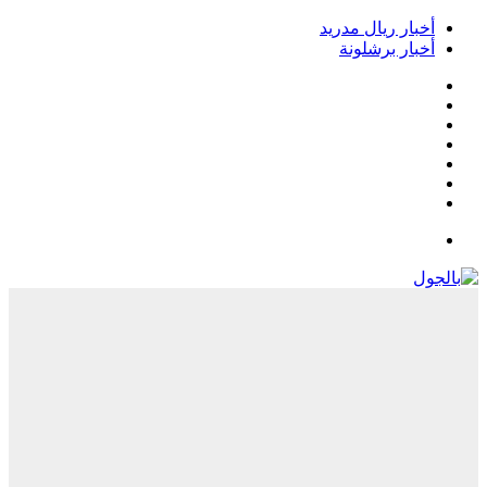
أخبار ريال مدريد
أخبار برشلونة
فيسبوك
‫X
‫YouTube
انستقرام
‏Google
Play
تيلقرام
القائمة