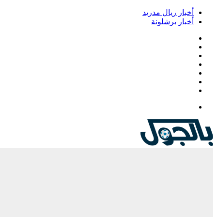
أخبار ريال مدريد
أخبار برشلونة
فيسبوك
‫X
‫YouTube
انستقرام
‏Google
Play
تيلقرام
القائمة