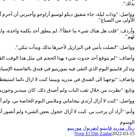
بذلك”.
وواصل: “وذات ليلة، جاء شقيق ديكو لوسيو أراوجو وأخبرني أن أحزم
الأولى من الصباح”.
وأردف: “قلت هل هناك شيء ما خطأ؟، لم ينطق أحد بكلمة واحدة، ولكن
لهم”.
وواصل: “اتصلت بأمي في البرازيل لأخبرها بذلك وبدأت تبكي”.
وأضاف: “لم يتوقع أحد حدوث شيء بهذا الحجم في مثل هذا الوقت القص
وتذكر فابينيو اليوم الذي التقى فيه بمورينيو في فندق بالعاصمة الإسباني
واضاف: “توجهنا الى الفندق في مدريد وبينما كنت لا ازال نائما اس
وتابع: “نظرت من خلال ثقب الباب ولم أصدق ذلك. كان مينديز وجوزيه 
وواصل: “كنت لا أزال أرتدي بيجاماتي وملابس النوم الخاصة بي، ولم أ
وأتم: “أراد أن يرحب بي. كنت لا أزال خجول بعض الشيء ولم أتصور أنن
الوسوم
ريال مدريد
فابينيو
ليفربول
مورينيو
Nour El Din Zaatar
2022-03-15