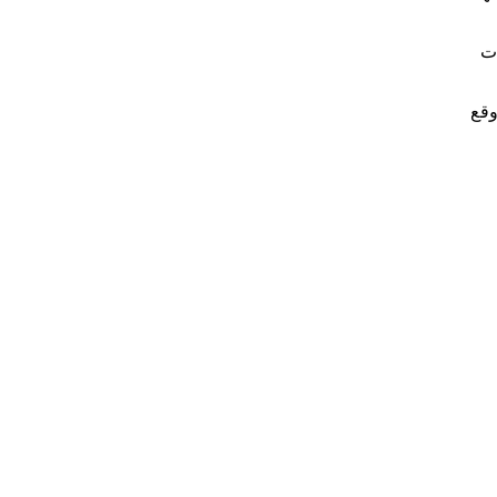
ات
وقع