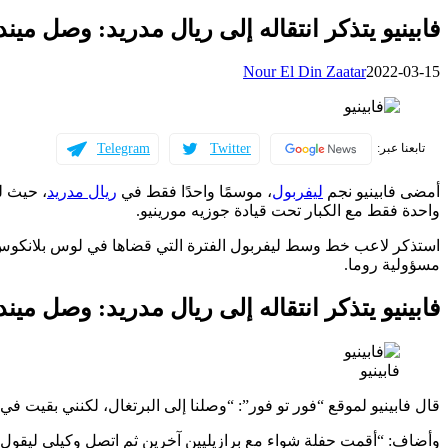
فابينيو يتذكر انتقاله إلى ريال مدريد: وصل مين
Nour El Din Zaatar
2022-03-15
Telegram
Twitter
تابعنا عبر:
أمضى فابينيو نجم
ليفربول
، موسمًا واحدًا فقط في
ريال مدريد
واحدة فقط مع الكبار تحت قيادة جوزيه مورينيو.
استذكر لاعب خط وسط ليفربول الفترة التي قضاها في لوس بلانكوس و
مسؤولية روما.
فابينيو يتذكر انتقاله إلى ريال مدريد: وصل مين
فابينيو
قال فابينيو لموقع “فور تو فور”: “وصلنا إلى البرتغال، لكنني بقيت في 
وأضاف: “أقمت حفلة شواء مع برازيليين آخرين ثم اتصل وكيلي ليقول إن