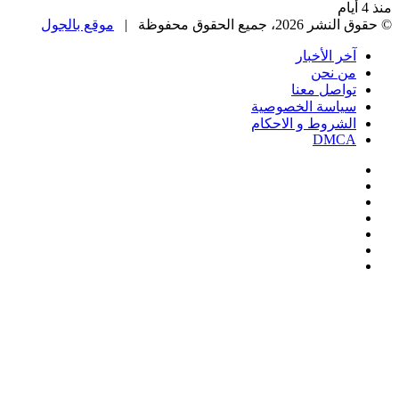
منذ 4 أيام
© حقوق النشر 2026، جميع الحقوق محفوظة |
موقع بالجول
آخر الأخبار
من نحن
تواصل معنا
سياسة الخصوصية
الشروط و الاحكام
DMCA
فيسبوك
‫X
‫YouTube
انستقرام
‏Google
Play
تيلقرام
‫X
تيلقرام
واتساب
فيسبوك