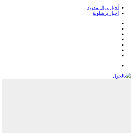
خبار ريال مدريد
خبار برشلونة
يسبوك
‫
‫YouTub
نستقرام
Google
Pla
يلقرام
لقائمة