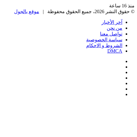
، جميع الحقوق محفوظة |
موقع بالجول
خر الأخبار
ن نحن
واصل معنا
ياسة الخصوصية
لشروط و الاحكام
DMC
يسبوك
‫
‫YouTub
نستقرام
Google
Pla
يلقرام
ك