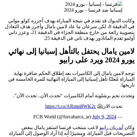
إسبانيا ضد فرنسا – يورو 202
وكانت الديوك قد تقدم في نتيجة المباراة بهدف أحرزه كول
في الدقيقة 8، لكن سرعان ما عاد لامين يامال وأحرز هدف التعادل
بتصويبة رائعة من خارج منطقة الجزاء في الدقيقة 21، وعزز داني
أولمو تقدم الماتادور بهدف ثاني في الدق
لامين يامال يحتفل بالتأهل إسبانيا إلى 
يور
توجه لامين يامال إلى الكاميرات بعد إطلاق الحكم صافر
المباراة مُعلنًا تأهل إسبانيا إلى المباراة النهائية للمرة الخ
وتحدث نجم برشلونة أمام الكاميرات “تحدث الآن.. تحدث
https://t.co/ARmpi8WK2c
تحدث الان
July 9, 2024
— FCB World (@forcabarca_
لاعب منتخب فرنسا استفز يامال ببعض
أندريان رابي
التصريحات قبل المباراة، ومشيرًا أنه إذا أراد الوصول إلى ا