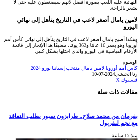
ية عليه اللعب بصورة أفضل لأنهم سيضغطون عليه حتى لا
لراحة.
يامال أصغر لاعب في التاريخ يتأهل إلى نهائي
أصبح يامال أصغر لاعب في التاريخ يتأهل إلى نهائي كأس أمم
أوروبا وهو بعمر 16 عامًا و362 يومًا، مضيفًا هذا الإنجاز إلى قائمة
 القياسية في اليورو والذي احتلها بشكل كبير.
م أوروبا
لامين يامال
منتخب إسبانيا
يورو 2024
جيشي
2024-07-10
طباعة
لينكدإن
مشاركة
بينتيريست
ك
‫X
عبر
ت ذات صلة
البريد
ن من محمد صلاح.. طرابزون سبور يطلب التعاقد
م ليفربول