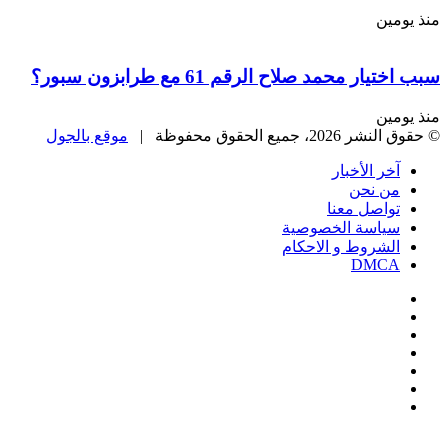
منذ يومين
سبب اختيار محمد صلاح الرقم 61 مع طرابزون سبور؟
منذ يومين
© حقوق النشر 2026، جميع الحقوق محفوظة |
موقع بالجول
آخر الأخبار
من نحن
تواصل معنا
سياسة الخصوصية
الشروط و الاحكام
DMCA
فيسبوك
‫X
‫YouTube
انستقرام
‏Google
Play
تيلقرام
‫X
تيلقرام
واتساب
فيسبوك