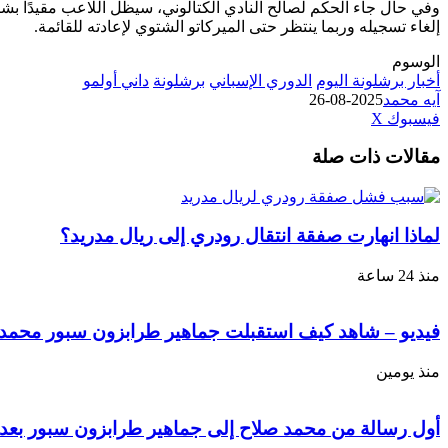
وفي حال جاء الحكم لصالح النادي الكتالوني، سيظل اللاعب مقيدًا بشك
إلغاء تسجيله وربما ينتظر حتى الميركاتو الشتوي لإعادته للقائمة.
الوسوم
أخبار برشلونة اليوم
الدوري الإسباني
برشلونة
داني أولمو
آيه محمد
2025-08-26
طباعة
لينكدإن
مشاركة
بينتيريست
فيسبوك
‫X
عبر
مقالات ذات صلة
البريد
لماذا انهارت صفقة انتقال رودري إلى ريال مدريد؟
منذ 24 ساعة
فيديو – شاهد كيف استقبلت جماهير طرابزون سبور محمد ص
منذ يومين
أول رسالة من محمد صلاح إلى جماهير طرابزون سبور بعد 