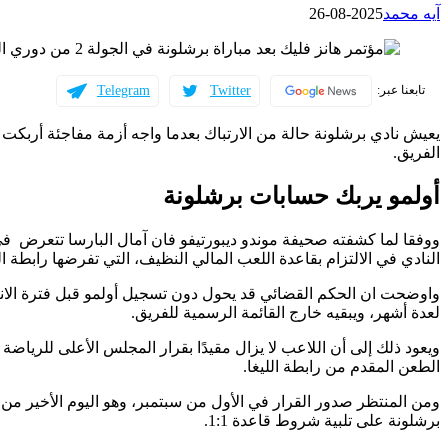
آيه محمد
2025-08-26
Telegram
Twitter
تابعنا عبر:
يعيش نادي برشلونة حالة من الارتباك بعدما واجه أزمة مفاجئة أرب
الفريق.
أولمو يربك حسابات برشلونة
ووفقا لما كشفته صحيفة موندو ديبورتيفو فان آمال البارسا تتعرض في
النادي في الالتزام بقاعدة اللعب المالي النظيف، التي تفرضها رابطة ال
واوضحت ان الحكم القضائي قد يحول دون تسجيل أولمو قبل فترة الانتق
لعدة أشهر، ويبقيه خارج القائمة الرسمية للفريق.
ويعود ذلك إلى أن اللاعب لا يزال مقيدًا بقرار المجلس الأعلى للرياضة
الطعن المقدم من رابطة الليغا.
ومن المنتظر صدور القرار في الأول من سبتمبر، وهو اليوم الأخير من 
برشلونة على تلبية شروط قاعدة 1:1.