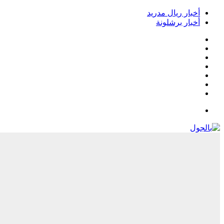
أخبار ريال مدريد
أخبار برشلونة
فيسبوك
‫X
‫YouTube
انستقرام
‏Google
Play
تيلقرام
القائمة