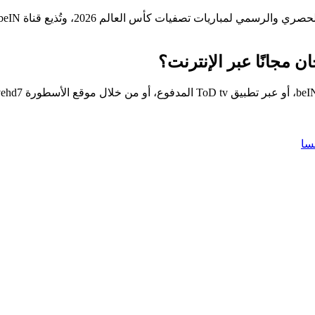
يمكنكم متابعة مواجهة الفريقين عبر شبكة قنواتbeIN sports الناقل الحصري والرسمي لمباريات تصفيات كأس العالم 2026، وتُذي
 مجانًا عبر الإنترنت؟
يمكن مشاهدة أحداث المباراة من خلال الإشتراك في تطبيق beIN connect، أو عبر تطبيق ToD tv ا
سا