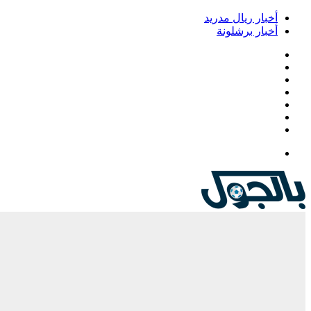
أخبار ريال مدريد
أخبار برشلونة
فيسبوك
‫X
‫YouTube
انستقرام
‏Google
Play
تيلقرام
القائمة