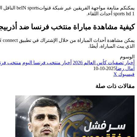
sports hd 1 أحداث اللقاء.
كيفية مشاهدة مباراة منتخب فرنسا ضد أذربيجان
الذي يبث المباراة، أيضًا.
الوسوم
أخبار تصفيات كأس العالم 2026
أخبار منتخب فرنسا اليوم
منتخب فرن
آمال رضا
2025-10-10
طباعة
لينكدإن
مشاركة
بينتيريست
فيسبوك
‫X
عبر
مقالات ذات صلة
البريد