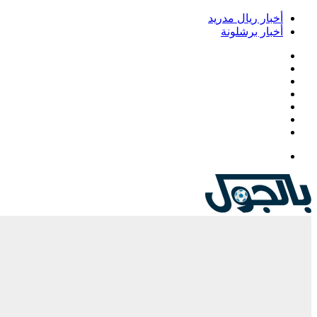
أخبار ريال مدريد
أخبار برشلونة
فيسبوك
‫X
‫YouTube
انستقرام
‏Google
Play
تيلقرام
القائمة