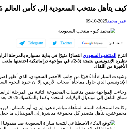
كيف يتأهل منتخب السعودية إلى كأس العالم 2026 بعد الفوز على إندونيسيا؟
عمر محمد
2025-10-09
Telegram
Twitter
تابعنا عبر:
انتزع
المنتخب السعودي
نظيره الإندونيسي بنتيجة (3-2)، في مواجهة دراما
الأخيرة من اللقاء.
وشهدت المباراة أداءً قويًا من جانب الأخضر السعودي، الذي أظهر إصر
الإندونيسي الذي حاول مفاجأة أصحاب الأرض، إلا أن خبرة النجوم الس
وجاءت المواجهة ضمن منافسات المجموعة الثانية من المرحلة الرابعة و
سباق التأهل إلى مونديال الولايات المتحدة وكندا والمكسيك 2026، بعدما ضمنت ستة منتخبات آسيوية أخرى عبورها المباشر في المرحلة السابقة.
وكانت المنتخبات الستة المتأهلة مباشرة هي: إيران، أوزبكستان، كوريا ال
مجموعتين، يتأهل متصدر كل مجموعة مباشرة إلى المونديال، ما جعل 
توقع الذكاء الاصطناعي لنتيجة مباراة السعودية ضد مقدونيا الود