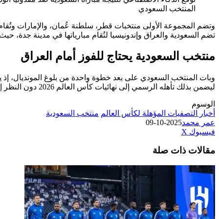
المنتخب السعودي
وتضم المجموعة الأولى منتخبات قطر، سلطنة عُمان، والإمارات وتُقام م
تضم السعودية والعراق وإندونيسيا لتُقام مبارياتها في مدينة جدة، حي
منتخب السعودية يحتاج للفوز أمام العراق
وبات المنتخب السعودي على بعد خطوة واحدة من بلوغ المونديال، إذ يح
ليضمن بذلك تأهله الرسمي إلى نهائيات كأس العالم 2026 دون النظر إلى نتائج المنتخبات الأخرى في المجموعة.
الوسوم
أخبار التصفيات المؤهلة لكأس العالم
منتخب السعودية
عمر محمد
2025-10-09
طباعة
لينكدإن
مشاركة
بينتيريست
فيسبوك
‫X
عبر
مقالات ذات صلة
البريد