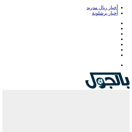
أخبار ريال مدريد
أخبار برشلونة
فيسبوك
‫X
‫YouTube
انستقرام
‏Google
Play
تيلقرام
القائمة