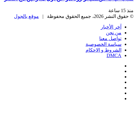
منذ 15 ساعة
© حقوق النشر 2026، جميع الحقوق محفوظة |
موقع بالجول
آخر الأخبار
من نحن
تواصل معنا
سياسة الخصوصية
الشروط و الاحكام
DMCA
فيسبوك
‫X
‫YouTube
انستقرام
‏Google
Play
تيلقرام
‫X
تيلقرام
واتساب
فيسبوك