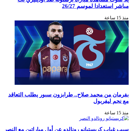
مباشر استعدادا لموسم 26/27
منذ 15 ساعة
بفرمان من محمد صلاح.. طرابزون سبور يطلب التعاقد
مع نجم ليفربول
منذ 15 ساعة
سبب غياب كريستيانو رونالدو عن أول مباراتين مع النصر