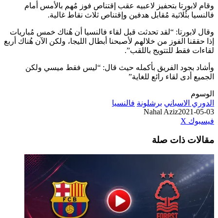
وقام لابورتا بتحفيز لاعبيه عقب إقتناص فوز مُهم بالأمس أمام
فالنسيا بثُلاثية مُقابل هدفين وإقتناص ثلاث نقاط غالية.
وقال لابورتا: “لقد تحدثت قبل لقاء فالنسيا أن هُناك خمس مُباريات
إذا حققنا الفوز من خلالهم لأصبحنا أبطال الليجا، ولكن الآن هُناك أربع
لقاءات فقط للتتويج باللقب”.
وأشاد بجود الفريق بأكمله حيث قال: “ليس فقط ميسي ولكن
الجميع أدى لقاء رائع للغاية”
الوسوم
الدوري الاسباني
برشلونة
فالنسيا
Nahal Aziz
2021-05-03
طباعة
لينكدإن
مشاركة
بينتيريست
فيسبوك
‫X
عبر
مقالات ذات صلة
البريد