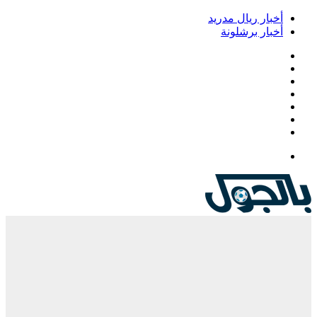
خبار ريال مدريد
خبار برشلونة
يسبوك
‫
‫YouTub
نستقرام
Google
Pla
يلقرام
لقائمة