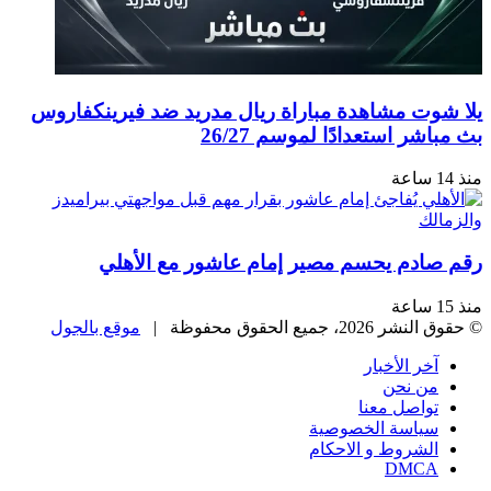
وت مشاهدة مباراة ريال مدريد ضد فيرينكفاروس
شر استعدادًا لموسم 26/27
ادم يحسم مصير إمام عاشور مع الأهلي
، جميع الحقوق محفوظة |
موقع بالجول
خر الأخبار
ن نحن
واصل معنا
ياسة الخصوصية
لشروط و الاحكام
DMC