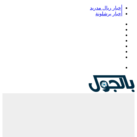
أخبار ريال مدريد
أخبار برشلونة
فيسبوك
‫X
‫YouTube
انستقرام
‏Google
Play
تيلقرام
القائمة