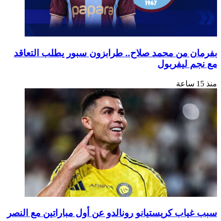
بفرمان من محمد صلاح.. طرابزون سبور يطلب التعاقد
مع نجم ليفربول
منذ 15 ساعة
سبب غياب كريستيانو رونالدو عن أول مباراتين مع النصر