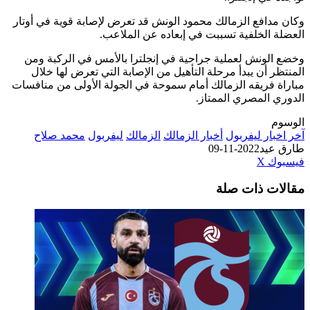
وكان مدافع الزمالك محمود الونش قد تعرض لإصابة قوية في أوتار
العضلة الخلفية تسببت في إبعاده عن الملاعب.
وخضع الونش لعملية جراحية في إنجلترا بالأمس في الركبة ومن
المنتظر أن يبدأ مرحلة التأهيل من الإصابة التي تعرض لها خلال
مباراة فريقه الزمالك أمام سموحة في الجولة الأولى من منافسات
الدوري المصري الممتاز.
الوسوم
آخر اخبار ليفربول
أخبار الزمالك
الزمالك
ليفربول
محمد صلاح
طارق عيد
2022-11-09
طباعة
لينكدإن
مشاركة
بينتيريست
فيسبوك
‫X
عبر
مقالات ذات صلة
البريد