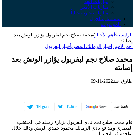
مباريات الغد
مباريات الأمس
مباريات جارية حالياً
مسلسل بالجول
الموسوعة
الرئيسية
/
أهم الأخبار
/
محمد صلاح نجم ليفربول يؤازر الونش بعد
إصابته
أهم الأخبار
أخبار الزمالك المصري
أخبار ليفربول
محمد صلاح نجم ليفربول يؤازر الونش بعد
إصابته
طارق عيد
2022-11-09
تابعنا عبر:
Telegram
Twitter
قام محمد صلاح نجم نادي ليفربول بزيارة زميله في المنتخب
المصري ومدافع نادي الزمالك محمود حمدي الونش وذلك خلال
تواجده في إنجلترا.