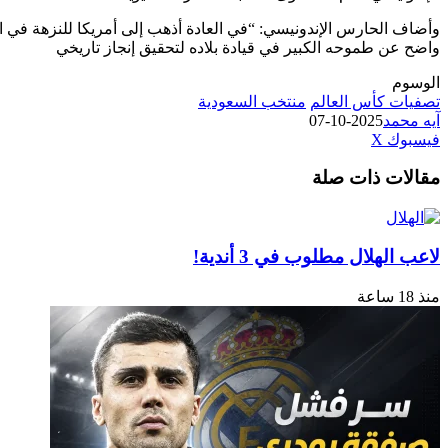
وأضاف الحارس الإندونيسي: “في العادة أذهب إلى أمريكا للنزهة في ا
واضح عن طموحه الكبير في قيادة بلاده لتحقيق إنجاز تاريخي
الوسوم
تصفيات كأس العالم
منتخب السعودية
آيه محمد
2025-10-07
طباعة
لينكدإن
مشاركة
بينتيريست
فيسبوك
‫X
عبر
مقالات ذات صلة
البريد
لاعب الهلال مطلوب في 3 أندية!
منذ 18 ساعة