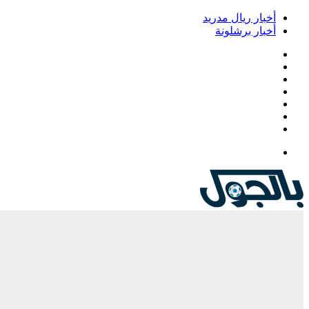
أخبار ريال مدريد
أخبار برشلونة
فيسبوك
‫X
‫YouTube
انستقرام
‏Google
Play
تيلقرام
القائمة