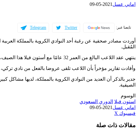
اماني عسل
2021-05-09
Telegram
Twitter
تابعنا عبر:
أوردت مصادر صحفية عن رغبة أحد النوادي الكروية بالمملكة العربية ا
المُقبل.
ينتهي عقد اللاعب البالغ من العمر 32 عامًا مع أستون فيلا هذا الصيف، وعلى مايبدو أنه لم يتخذ قرار بعد في الرحيل من فيلا بارك.
وأفادت تقارير مؤخراً بأن اللاعب تلقى عروضا بالفعل من نادي ترك
جدير بالذكر أن العديد من النوادي الكروية بالمملكة، لديها مشاكل كبي
الصيفية.
الوسوم
استون فيلا
الدوري السعودي
اماني عسل
2021-05-09
طباعة
لينكدإن
مشاركة
بينتيريست
فيسبوك
‫X
عبر
مقالات ذات صلة
البريد