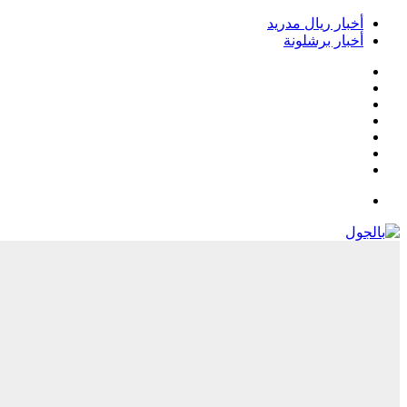
أخبار ريال مدريد
أخبار برشلونة
فيسبوك
‫X
‫YouTube
انستقرام
‏Google
Play
تيلقرام
القائمة