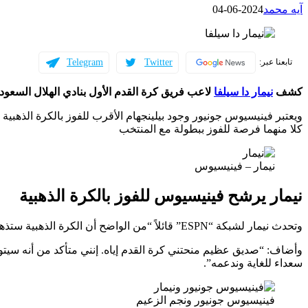
آيه محمد
2024-06-04
Telegram
Twitter
تابعنا عبر:
كشف
نيمار دا سيلفا
لاعب فريق كرة القدم الأول بنادي الهلال السعودي، 
ويعتبر فينيسيوس جونيور وجود بيلينجهام الأقرب للفوز بالكرة الذهبية ب
كلا منهما فرصة للفوز ببطولة مع المنتخب
نيمار – فينيسيوس
نيمار يرشح فينيسيوس للفوز بالكرة الذهبية
وتحدث نيمار لشبكة “ESPN” قائلاً “من الواضح أن الكرة الذهبية ستذهب إلى فينيسيوس جونيور”.
وأضاف: “صديق عظيم منحتني كرة القدم إياه. إنني متأكد من أنه سيتوج ب
سعداء للغاية وندعمه”.
فينيسيوس جونيور ونجم الزعيم