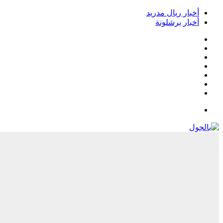
أخبار ريال مدريد
أخبار برشلونة
فيسبوك
‫X
‫YouTube
انستقرام
‏Google
Play
تيلقرام
القائمة