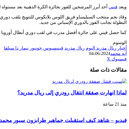
ويعد
فيني
أحد أبرز المرشحين للفوز بجائزة الكرة الذهبية بعد مستواه 
وقاد نجم منتخب السيليساو فريق اللوس بلانكوس للتتويج بلقب دوري أ
البطولة بجانب الفوز بالدوري الإسباني من جديد.
كما حصل فيني على جائزة أفضل مدرب في لقب دوري أبطال أوروبا ب
الوسوم
أخبار ريال مدريد اليوم
ريال مدريد
فينيسيوس جونيور
نيمار دا سيلفا
آيه محمد
2024-06-04
طباعة
لينكدإن
مشاركة
بينتيريست
فيسبوك
‫X
عبر
مقالات ذات صلة
البريد
لماذا انهارت صفقة انتقال رودري إلى ريال مدريد؟
منذ 21 ساعة
فيديو – شاهد كيف استقبلت جماهير طرابزون سبور محمد ص