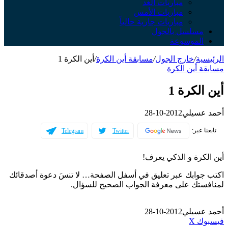
مباريات الغد
مباريات الأمس
مباريات جارية حالياً
مسلسل بالجول
الموسوعة
الرئيسية
/
خارج الجول
/
مسابقة أين الكرة
/
أين الكرة 1
مسابقة أين الكرة
أين الكرة 1
أحمد عسيلي
2012-10-28
تابعنا عبر:
Telegram
Twitter
أين الكرة و الذكي يعرف!
اكتب جوابك عبر تعليق في أسفل الصفحة… لا تنسَ دعوة أصدقائك
لمنافستك على معرفة الجواب الصحيح للسؤال.
أحمد عسيلي
2012-10-28
طباعة
لينكدإن
مشاركة
بينتيريست
فيسبوك
‫X