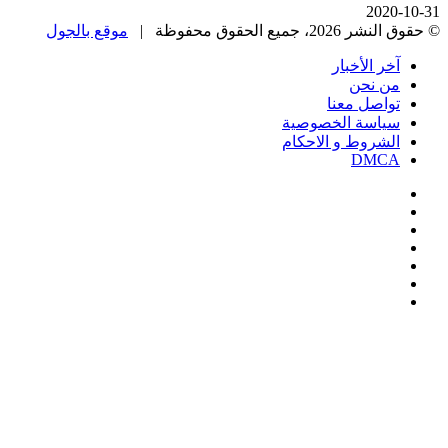
2020-10-31
© حقوق النشر 2026، جميع الحقوق محفوظة |
موقع بالجول
آخر الأخبار
من نحن
تواصل معنا
سياسة الخصوصية
الشروط و الاحكام
DMCA
فيسبوك
‫X
‫YouTube
انستقرام
‏Google
Play
تيلقرام
‫X
تيلقرام
واتساب
فيسبوك