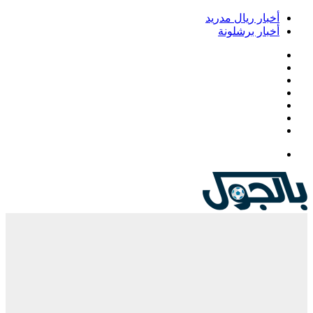
أخبار ريال مدريد
أخبار برشلونة
فيسبوك
‫X
‫YouTube
انستقرام
‏Google
Play
تيلقرام
القائمة