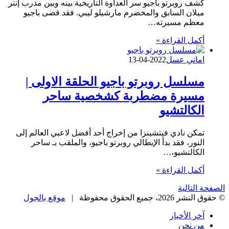
كشف روبرتو باجيو سر العداوة التاريخية بينه وبين مدرب إنتر
ميلان السابق والمخضرم مارشيلو ليبي. فقد قضى باجيو
معظم مسيرته…
أكمل القراءة »
اماني عسل
2022-04-13
مسلسل روبرتو باجيو الحلقة الاولى |
مسيرة مضطربة كشخصية ساحر
الكالتشيو
تمكن نادي فيتشينزا من إخراج أحد أفضل لاعبي العالم إلى
النور، فقد بدأ الإيطالي روبرتو باجيو، والملقب بـ ساحر
الكالتشيو،…
أكمل القراءة »
الصفحة التالية
© حقوق النشر 2026، جميع الحقوق محفوظة |
موقع بالجول
آخر الأخبار
من نحن