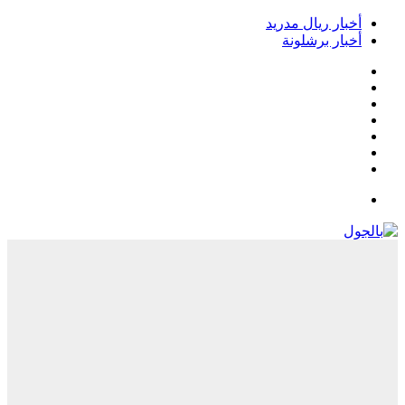
أخبار ريال مدريد
أخبار برشلونة
فيسبوك
‫X
‫YouTube
انستقرام
‏Google
Play
تيلقرام
القائمة