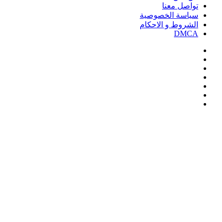
تواصل معنا
سياسة الخصوصية
الشروط و الاحكام
DMCA
فيسبوك
‫X
‫YouTube
انستقرام
‏Google
Play
تيلقرام