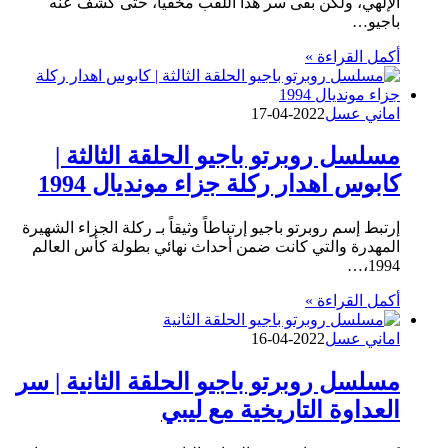
الإلهي، ولكن بقى سر هذا اللقب مخفياً، حتى كشف عنه
باجيو…
أكمل القراءة »
اماني عسل
2022-04-17
مسلسل روبرتو باجيو الحلقة الثالثة |
كابوس اهدار ركلة جزاء مونديال 1994
إرتبط إسم روبرتو باجيو إرتباطاً وثيقاً بـ ركلة الجزاء الشهيرة
المهدرة والتي كانت ضمن أحداث نهائي بطولة كأس العالم
1994،…
أكمل القراءة »
اماني عسل
2022-04-16
مسلسل روبرتو باجيو الحلقة الثانية | سر
العداوة التاريخية مع ليبي