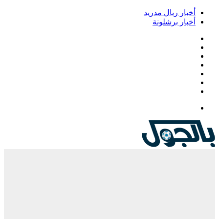
أخبار ريال مدريد
أخبار برشلونة
فيسبوك
‫X
‫YouTube
انستقرام
‏Google
Play
تيلقرام
القائمة