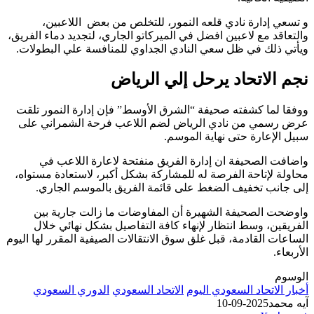
و تسعي إدارة نادي قلعه النمور، للتخلص من بعض اللاعبين،
والتعاقد مع لاعبين افضل في الميركاتو الجاري، لتجديد دماء الفريق،
ويأتي ذلك في ظل سعي النادي الجداوي للمنافسة علي البطولات.
نجم الاتحاد يرحل إلي الرياض
ووفقا لما كشفته صحيفة “الشرق الأوسط” فإن إدارة النمور تلقت
عرض رسمي من نادي الرياض لضم اللاعب فرحة الشمراني على
سبيل الإعارة حتى نهاية الموسم.
واضافت الصحيفة ان إدارة الفريق منفتحة لاعارة اللاعب في
محاولة لإتاحة الفرصة له للمشاركة بشكل أكبر، لاستعادة مستواه،
إلى جانب تخفيف الضغط على قائمة الفريق بالموسم الجاري.
واوضحت الصحيفة الشهيرة أن المفاوضات ما زالت جارية بين
الفريقين، وسط انتظار لإنهاء كافة التفاصيل بشكل نهائي خلال
الساعات القادمة، قبل غلق سوق الانتقالات الصيفية المقرر لها اليوم
الأربعاء.
الوسوم
أخبار الاتحاد السعودي اليوم
الاتحاد السعودي
الدوري السعودي
آيه محمد
2025-09-10