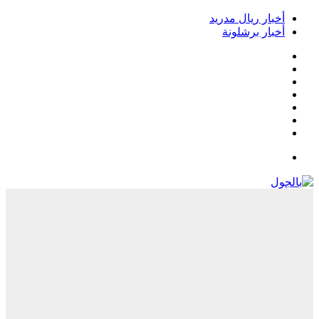
أخبار ريال مدريد
أخبار برشلونة
فيسبوك
‫X
‫YouTube
انستقرام
‏Google
Play
تيلقرام
القائمة