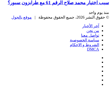
سبب اختيار محمد صلاح الرقم 61 مع طرابزون سبور؟
منذ يوم واحد
© حقوق النشر 2026، جميع الحقوق محفوظة |
موقع بالجول
آخر الأخبار
من نحن
تواصل معنا
سياسة الخصوصية
الشروط و الاحكام
DMCA
فيسبوك
‫X
‫YouTube
انستقرام
‏Google
Play
تيلقرام
‫X
تيلقرام
واتساب
فيسبوك