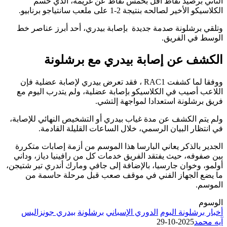
الثاني برصيد نقاط أقل بخمس نقاط عن غريمه، الذي حسم
الكلاسيكو الأخير لصالحه بنتيجة 2-1 على ملعب سانتياجو برنابيو.
وتلقي برشلونة صدمة جديدة بإصابة بيدري، أحد أبرز عناصر خط
الوسط في الفريق.
الكشف عن إصابة بيدري مع برشلونة
ووفقا لما كشفت RAC1 ، فقد تعرض بيدري لإصابة عضلية فإن
اللاعب أصيب في الكلاسيكو بإصابة عضلية، ولم يتدرب اليوم مع
فريق برشلونة استعدادا لمواجهة إلتشي.
ولم يتم الكشف عن مدة غياب بيدري أو التشخيص النهائي للإصابة،
في انتظار البيان الرسمي، خلال الساعات القليلة القادمة.
الجدير بالذكر يعاني البارسا هذا الموسم من أزمة إصابات متكررة
بين صفوفه، حيث يفتقد الفريق خدمات كل من رافينيا دياز، وداني
أولمو، وخوان جارسيا، بالإضافة إلى جافي ومارك أندري تير شتيجن،
ما يضع الجهاز الفني في موقف صعب قبل مرحلة حاسمة من
الموسم.
الوسوم
أخبار برشلونة اليوم
الدوري الإسباني
برشلونة
بيدري جونزاليس
آيه محمد
2025-10-29