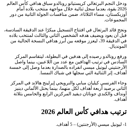
ودخل النجم البرتغالي كريستيانو رونالدو سباق هدافي كأس العالم
2026 بقوة، بعدما سجل ثنائية خلال مواجهة منتخب بلاده أمام
أوزبكستان، مساء الثلاثاء، ضمن منافسات الجولة الثانية من دور
المجموعات.
ونجح قائد البرتغال في افتتاح التسجيل مبكرًا عند الدقيقة السادسة،
قبل أن يعود ويضيف هدفه الشخصي الثاني والثالث لمنتخب بلاده
في الدقيقة 39، ليعزز موقعه بين أبرز هدافي النسخة الحالية من
المونديال.
ورفع رونالدو رصيده إلى هدفين في البطولة، ليتقاسم المركز
السادس في ترتيب الهدافين مع عدد من اللاعبين، بينما واصل
الأرجنتيني ليونيل ميسي انفراده بالصدارة بعدما وصل إلى خمسة
أهداف، إثر الثنائية التي سجلها في شباك النمسا.
وجاء الفرنسي كيليان مبابي والنرويجي إيرلينج هالاند في المركز
الثاني برصيد أربعة أهداف لكل منهما، بينما يحتل الألماني دينيز
أونداف والكندي جوناثان ديفيد المركزين الرابع والخامس بثلاثة
أهداف.
ترتيب هدافي كأس العالم 2026
1- ليونيل ميسي (الأرجنتين) – 5 أهداف.