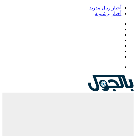
أخبار ريال مدريد
أخبار برشلونة
فيسبوك
‫X
‫YouTube
انستقرام
‏Google
Play
تيلقرام
القائمة