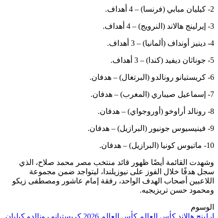
2- كيليان مبابي (فرنسا) – 4 أهداف.
3- إيرلينج هالاند (النرويج) – 4 أهداف.
4- دينيز أونداف (ألمانيا) – 3 أهداف.
5- جوناثان ديفيد (كندا) – 3 أهداف.
6- كريستيانو رونالدو (البرتغال) – هدفان.
7- إسماعيل صيباري (المغرب) – هدفان.
8- رونالد أراوخو (أوروجواي) – هدفان.
9- فينيسيوس جونيور (البرازيل) – هدفان.
10- ماتيوس كونيا (البرازيل) – هدفان.
وشهدت القائمة أيضًا ظهور قائد منتخب مصر محمد صلاح، الذي
سجل هدفًا خلال الفوز على نيوزيلندا، ليتواجد ضمن مجموعة
اللاعبين أصحاب الهدف الواحد، رفقة إمام عاشور ومصطفى زيكو
ومحمود حسن تريزيجيه.
الوسوم
إرلينج هالاند
كأس العالم
كأس العالم 2026
كريستيانو رونالدو
كيليان