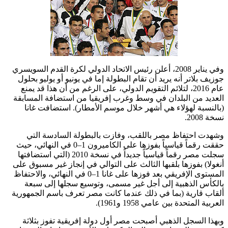
وفي يناير 2008، أعلن رئيس الاتحاد الدولي لكرة القدم السويسري
جوزيف بلاتر أنه يريد أن تقام البطولة إما في يونيو أو يوليو بحلول
عام 2016، لتلائم التقويم الدولي، على الرغم من أن هذا قد يمنع
العديد من البلدان في وسط وغرب إفريقيا من استضافة المسابقة
(بالنسبة لهؤلاء هي أشهر خلال موسم الأمطار). استضافت غانا
نسخة 2008.
وشهدت احتفاظ مصر باللقب، وفازت بالبطولة السادسة التي
حققت رقماً قياسياً بفوزها على الكاميرون 1–0 في النهائي، حيث
سجلت مصر رقماً قياسياً جديداً في نسخة 2010 (التي استضافتها
أنغولا) بفوزها بلقبها الثالث على التوالي في إنجاز غير مسبوق على
المستوى الإفريقي بعد فوزها على غانا 1–0 في النهائي، والاحتفاظ
بالكأس الذهبية إلى أجل غير مسمى، وتوسيع سجلها إلى سبعة
ألقاب قارية (بما في ذلك عندما كانت مصر تعرف باسم الجمهورية
العربية المتحدة بين عامي 1958 و1961).
وبهذا السجل الذهبي أصبحت مصر أول دولة إفريقية تفوز بثلاثة