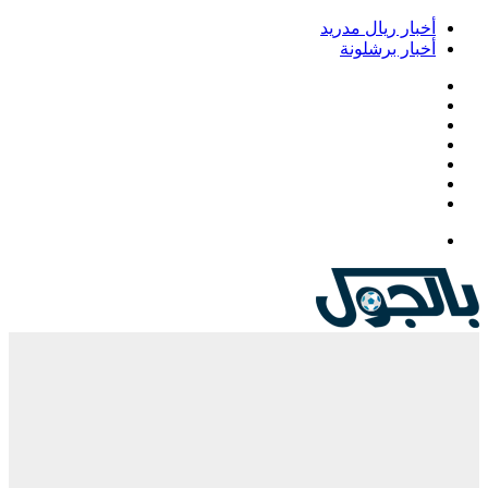
أخبار ريال مدريد
أخبار برشلونة
فيسبوك
‫X
‫YouTube
انستقرام
‏Google
Play
تيلقرام
القائمة