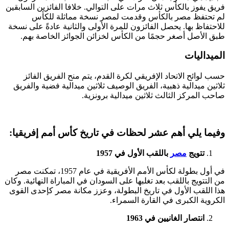
فريق يفوز بالكأس ثلاث مرات على التوالي. خلافا الفائزين السابقين
لم تحتفظ مصر بالكأس وقدمت لمصر نسخة مماثلة للكأس
للاحتفاظ بها. يحصل الفائزون للمرة الأولى والثانية عادةً على نسخة
طبق الأصل أصغر حجمًا من الكأس لخزائن الجوائز الخاصة بهم.
الميداليات
حسب لوائح الاتحاد الإفريقي لكرة القدم، يتم منح الفريق الفائز
ثلاثين ميدالية ذهبية، الفريق الوصيف ثلاثين ميدالية فضية والفريق
صاحب المركز الثالث ثلاثين ميدالية برونزية.
وفيما يلي أهم عشر لحظات في تاريخ كأس أمم إفريقيا:
تتويج
مصر
باللقب الأول في 1957
في أول بطولة لكأس الأمم الأفريقية في عام 1957، تمكنت مصر
من التتويج باللقب بعد تغلبها على السودان في المباراة النهائية. وكان
هذا اللقب الأول في تاريخ البطولة، وعزز مكانة مصر كإحدى القوى
الكروية الكبرى في القارة السمراء.
انتصار الغانيين في 1963