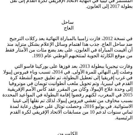
المستمر في ليبيا في النهاية الاتحاد الإفريقي لكرة القدم إلى نقل
بطولة 2017 إلى الغابون.
ساحل
العاج
في نسخة 2012، فازت زامبيا بالمباراة النهائية بعد ركلات الترجيح
ضد ساحل العاج. جذب هذا اهتمام وسائل الإعلام بشكل متزايد منذ
أن أقيمت المباراة في الغابون، على بعد بضع مئات من الأمتار فقط
من موقع الكارثة الجوية لمنتخبهم الوطني عام 1993.
وفازت نيجيريا ببطولة 2013، بعد فوزها على بوركينا فاسو التي
وصلت إلى النهائي للمرة الأولى. في 2014، تسبب وباء فيروس إيبولا
في غرب إفريقيا إلى تعطيل البطولة، تم تعليق جميع أنشطة كرة
القدم في ليبيريا، وتم تحويل ملعب أنطوانيت توبمان في مونروفيا
إلى وحدة علاج الإيبولا، وكان من المقرر عقد كأس الأمم الإفريقية
2015 في المغرب، لكنهم رفضوا إقامة البطولة في المواعيد المحددة
بسبب مخاوف من تفشي فيروس إيبولا، لذلك تم نقلها إلى غينيا
الاستوائية. في يوليو 2016، وحصلت توتال على حقوق رعاية لمدة
ثماني سنوات لدعم 10 من مسابقات الاتحاد الإفريقي لكرة القدم
الرئيسية.
الكاميرون