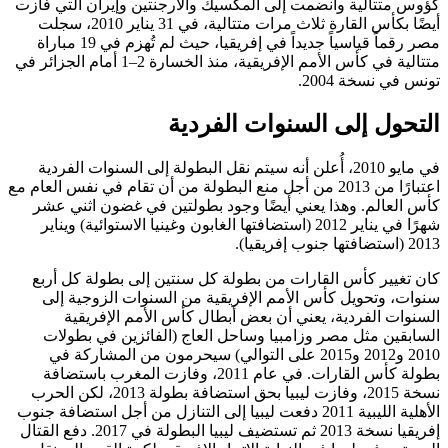
كؤوس متتالية وانضمت إلى المكسيك والأرجنتين وإيران التي فازت
أيضًا بكأس القارة ثلاث مرات متتالية، في 31 يناير 2010، سجلت
مصر رقماً قياسياً جديداً في إفريقيا، حيث لم تُهزم في 19 مباراة
متتالية في كأس الأمم الإفريقية، منذ الخسارة 2–1 أمام الجزائر في
تونس في نسخة 2004.
التحول إلى السنوات الفردية
في مايو 2010، أُعلن أنه سيتم نقل البطولة إلى السنوات الفردية
اعتبارًا من 2013 من أجل منع البطولة من أن تقام في نفس العام مع
كأس العالم. وهذا يعني أيضًا وجود بطولتين في غضون اثني عشر
شهرًا في يناير 2012 (استضافتها الغابون وغينيا الاستوائية) ويناير
2013 (استضافتها جنوب إفريقيا).
كان تغيير كأس القارات من بطولة كل سنتين إلى بطولة كل أربع
سنوات، وتحويل كأس الأمم الإفريقية من السنوات الزوجية إلى
السنوات الفردية، يعني أن بعض أبطال كأس الأمم الإفريقية
السابقين مثل مصر وزامبيا وساحل العاج (الفائزين في بطولات
2010 و2012 و2015 على التوالي) سيحرمون من المشاركة في
بطولة كأس القارات. في عام 2011، وفازت المغرب باستضافة
نسخة 2015، وفازت ليبيا بحق استضافة بطولة 2013، لكن الحرب
الأهلية الليبية 2011 دفعت ليبيا إلى التنازل من أجل استضافة جنوب
إفريقيا نسخة 2013 ثم تستضيف ليبيا البطولة في 2017. دفع القتال