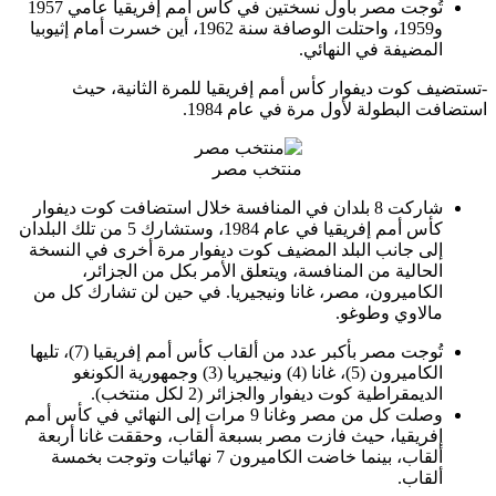
تُوجت مصر بأول نسختين في كأس أمم إفريقيا عامي 1957
و1959، واحتلت الوصافة سنة 1962، أين خسرت أمام إثيوبيا
المضيفة في النهائي.
-تستضيف كوت ديفوار كأس أمم إفريقيا للمرة الثانية، حيث
استضافت البطولة لأول مرة في عام 1984.
منتخب مصر
شاركت 8 بلدان في المنافسة خلال استضافت كوت ديفوار
كأس أمم إفريقيا في عام 1984، وستشارك 5 من تلك البلدان
إلى جانب البلد المضيف كوت ديفوار مرة أخرى في النسخة
الحالية من المنافسة، ويتعلق الأمر بكل من الجزائر،
الكاميرون، مصر، غانا ونيجيريا. في حين لن تشارك كل من
مالاوي وطوغو.
تُوجت مصر بأكبر عدد من ألقاب كأس أمم إفريقيا (7)، تليها
الكاميرون (5)، غانا (4) ونيجيريا (3) وجمهورية الكونغو
الديمقراطية كوت ديفوار والجزائر (2 لكل منتخب).
وصلت كل من مصر وغانا 9 مرات إلى النهائي في كأس أمم
إفريقيا، حيث فازت مصر بسبعة ألقاب، وحققت غانا أربعة
ألقاب، بينما خاضت الكاميرون 7 نهائيات وتوجت بخمسة
ألقاب.