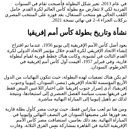
في عام 2013، تغير شكل البطولة فأصبحت تقام في السنوات
الفردية لكي لا تتعارض مع بطولة كأس العالم لكرة القدم. حامل
اللقب الحالي هو منتخب السنغال، بعد فوزه على المنتخب المصري
بركلات الجزاء 4–2 في نهائي نسخة 2021.
نشأة وتاريخ بطولة كأس أمم إفريقيا
يعود أصل كأس الأمم الإفريقية إلى يونيو 1956، عندما تم اقتراح
إنشاء الاتحاد الإفريقي لكرة القدم خلال مؤتمر الاتحاد الدولي لكرة
القدم الثالث في لشبونة، وكانت هناك خطط فورية لقيام لبطولة
قارية، وفي فبراير 1957، أقيمت أول كأس أمم إفريقية في
الخرطوم، السودان.
لم يكن هناك تصفيات لهذه البطولة، حيث تتكون النهائيات من الدول
الأربع المؤسسة للاتحاد الإفريقي (مصر، السودان، إثيوبيا وجنوب
إفريقيا). أدى إصرار جنوب إفريقيا على اختيار اللاعبين البيض فقط
في فريقها بسبب سياسة الفصل العنصري إلى استبعادها، ونتيجة
لذلك تم تأهيل إثيوبيا إلى المباراة النهائية مباشرة.
ومن هنا تم لعب مباراتين فقط، حيث توجت مصر كأول بطلة قارية
بعد فوزها على مضيفها السودان في النصف النهائي وإثيوبيا في
المباراة النهائية. بعد ذلك بعامين، استضافت مصر كأس الأمم
الإفريقية الثانية في القاهرة بمشاركة نفس الفرق الثلاثة. وفازت