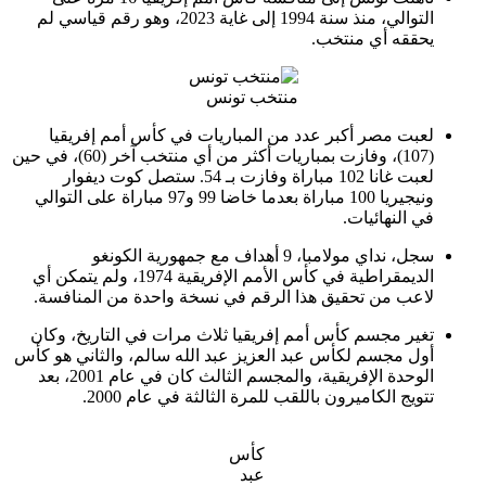
التوالي، منذ سنة 1994 إلى غاية 2023، وهو رقم قياسي لم
يحققه أي منتخب.
منتخب تونس
لعبت مصر أكبر عدد من المباريات في كأس أمم إفريقيا
(107)، وفازت بمباريات أكثر من أي منتخب آخر (60)، في حين
لعبت غانا 102 مباراة وفازت بـ 54. ستصل كوت ديفوار
ونيجيريا 100 مباراة بعدما خاضا 99 و97 مباراة على التوالي
في النهائيات.
سجل، نداي مولامبا، 9 أهداف مع جمهورية الكونغو
الديمقراطية في كأس الأمم الإفريقية 1974، ولم يتمكن أي
لاعب من تحقيق هذا الرقم في نسخة واحدة من المنافسة.
تغير مجسم كأس أمم إفريقيا ثلاث مرات في التاريخ، وكان
أول مجسم لكأس عبد العزيز عبد الله سالم، والثاني هو كأس
الوحدة الإفريقية، والمجسم الثالث كان في عام 2001، بعد
تتويج الكاميرون باللقب للمرة الثالثة في عام 2000.
كأس
عبد