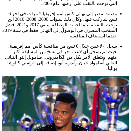
التي توجت باللقب على أرضها عام 2006.
وصلت مصر إلى نهائي كأس أمم إفريقيا 5 مرات في آخر 6
نسخ شاركت فيها، وكان ذلك سنوات 2006، 2008، 2010 أين
توجت باللقب، بينما احتلت الوصافة سنتي 2017 و2021. فشل
المنتخب المصري في الوصول إلى النهائي فقط في سنة 2019
عندما استضاف المنافسة.
سجل 4 لاعبين خلال 6 نسخ من منافسة كأس أمم إفريقية،
حيث لم يسجل أي لاعب آخر في نسخ من المسابقة أكثر
منهم. ويتعلق الأمر بكل من الكاميروني، صامويل إيتو، الثنائي
الغاني أسامواه جيان وأندريه أيو، إضافة إلى الزامبي كالوشا
بواليا .