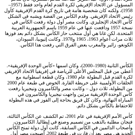
المسؤول عن الاتحاد الإفريقي لكرة القدم لعام واحد فقط (1957–
1958)، ولكنه كان شخصية هامة في تاريخ كرة القدم الإفريقية كأول
رئيس الاتحاد الإفريقي. وقدم الكأس من الفضة ويشبه في الشكل
كأس الاتحاد الإنجليزي. وكانت مصر أول دولة رفعت الكأس في
نسخة 1957 ودافعت عنها في عام 1959 باسم الجمهورية العربية
المتحدة، لكن غانا هي أول منتخب حاز الكأس بشكل دائم بعد فوزها
ثلاث مرات أعوام 1963، 1965 و1978. وكانت إثيوبيا، السودان،
الكونغو، زائير والمغرب بعض الفرق التي رفعت هذا الكأس.
الكأس الثانية (1980–2000)، وكان اسمها «كأس الوحدة الإفريقية».
أعطي من قبل المجلس الأعلى للرياضة في إفريقيا الاتحاد الإفريقي
لكرة القدم قبل البطولة عام 1980، وكان قطعة اسطوانية مع
الحلقات الأولمبية على خريطة القارة. الخوض في طبعة عام 2000
من البطولة، ثلاث دول – وكانت مصر والكاميرون ونيجيريا رفعت
كأس الوحدة الإفريقية مرتين واجهت نيجيريا والكاميرون في
المباراة النهائية، وكان كل فريق بحاجة إلى الفوز في هذه البطولة
للاحتفاظ بالكأس بشكل دائم.
كأس الأمم الإفريقية في عام 2001، تم الكشف عن الكأس الثالثة،
فنجان مطلية بالذهب من تصميم وصنع في إيطاليا. الكاميرون،
وأصحاب الدائمين في الكأس السابقة، كانت أول دولة تمنح الكأس
الجديد هي مصر بعد أن فازت في طبعة 2002. أصبحت مصر أول