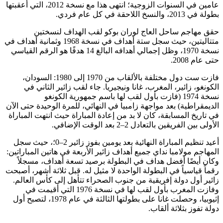
عامين في السنوات الزوجية؛ انتهى هذا مع نسخة 2012، التي أعقبتها
بطولة في 2013، والنسخ اللاحقة في كل عام فردي.
حقق مهاجم ساحل العاج لوران بوكو لقب الهداف لنسختين
متتاليتين، حيث سجل ستة أهداف في نسخة 1968 وثمانية أهداف في
نسخة 1970، وظل إجمالي أهدافه البالغ 14 هدفًا هو الرقم القياسي
حتى عام 2008.
فازت ست دول مختلفة بالألقاب من 1970 إلى 1980: السودان،
الكونغو، زائير، المغرب، غانا ونيجيريا. جاء لقب زائير الثاني في
نسخة 1974 (فازت بأول لقب لها باسم جمهورية الكونغو
الديمقراطية) بعد مواجهة زامبيا في النهائي، للمرة الوحيدة حتى الآن
في تاريخ المسابقة، كان لا بد من إعادة المباراة حيث انتهت المباراة
الأولى بين الفريقين بالتعادل 2–2 بعد الوقت الإضافي.
أعيد تنظيم المباراة النهائية بعد يومين بفوز زائير 2–0؛، حيث سجل
المهاجم مولامبا نداي جميع أهداف زائير الأربعة في هاتين المباراتين:
وكان أيضًا أفضل هداف في البطولة برصيد تسعة أهداف، مسجلاً
رقماً قياسياً في البطولة الواحدة لا مثيل له. قبل ثلاثة أشهر، أصبحت
زائير أول دولة إفريقية من جنوب الصحراء تتأهل إلى كأس العالم.
وفازت المغرب بأول لقب لها في نسخة 1976 التي أقيمت في
إثيوبيا، وحصلت غانا على بطولتها الثالثة في عام 1978، لتصبح أول
دولة تفوز بثلاثة ألقاب.