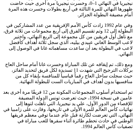
نيجيريا في النهائي 1–0، وخسرت نيجيريا مرة أخرى حيث خاضت
ظهورها النهائي للمرة الثالثة في أربع بطولات وخسرت هذه المرة
أمام مضيفة البطولة الجزائر.
وفي عام 1992 زادت كأس الأمم الإفريقية من عدد المشاركين في
البطولة إلى 12 وتم تقسيم الفرق إلى أربع مجموعات من ثلاثة فرق،
مع تأهل أول فريقين من كل مجموعة إلى الربع النهائي، واختير
لاعب الوسط الغاني عبيدي بيليه، الذي سجل ثلاثة أهداف كأفضل
لاعب في البطولة بعد أن ساعدت مساهماته غانا في الوصول إلى
النهائي.
ومع ذلك، تم إيقافه عن تلك المباراة وخسرت غانا أمام ساحل العاج
بركلات الترجيح التي شهدت 11 تسديدة لكل فريق لتحديد الفائز،
حيث سجلت ساحل العاج رقماً قياسياً للمنافسة بإبقاء كل من
منافسيها بدون أهداف في المباريات الست للبطولة النهائية.
تم استخدام أسلوب المجموعات المكونة من 12 فريقًا مرة أخرى بعد
عامين في نسخة 1994، حيث تعرضت تونس الدولة المضيفة
للإقصاء من الدور الأول، علي يد نيجيريا، التي تأهلت لتوها إلى
نهائيات كأس العالم للمرة الأولى في تاريخها، وفازت على زامبيا في
النهائي، التي تعرضت لكارثة قبل عام عندما توفي معظم فريقها
الوطني في حادث تحطم طائرة أثناء سفرها للعب مباراة في
تصفيات كأس العالم 1994.