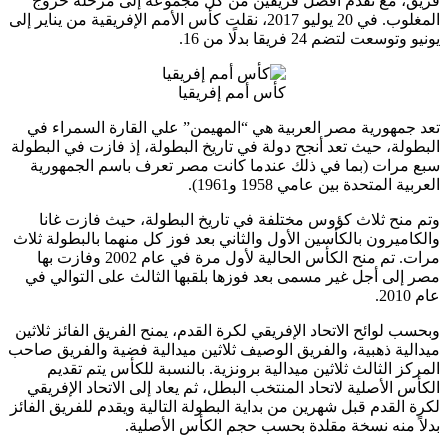
فريق، مع تقدم أفضل فريقين من كل مجموعة إلى مرحلة خروج
المغلوب. في 20 يوليو 2017، نقلت كأس الأمم الإفريقية من يناير إلى
يونيو وتوسعت لتضم 24 فريقا بدلًا من 16.
كأس أمم إفريقيا
تعد جمهورية مصر العربية هي “المهيمن” علي القارة السمراء في
البطولة، حيث تعد أنجح دولة في تاريخ البطولة، إذ فازت في البطولة
سبع مرات (بما في ذلك عندما كانت مصر تعرف باسم الجمهورية
العربية المتحدة بين عامي 1958 و1961).
وتم منح ثلاث كؤوس مختلفة في تاريخ البطولة، حيث فازت غانا
والكاميرون بالكأسين الأول والثاني بعد فوز كل منهما بالبطولة ثلاث
مرات. تم منح الكأس الحالية لأول مرة في عام 2002 وفازت بها
مصر إلى أجل غير مسمى بعد فوزها بلقبها الثالث على التوالي في
عام 2010.
وبحسب لوائح الاتحاد الإفريقي لكرة القدم، يمنح الفريق الفائز ثلاثين
ميدالية ذهبية، والفريق الوصيف ثلاثين ميدالية فضية والفريق صاحب
المركز الثالث ثلاثين ميدالية برونزية. بالنسبة للكأس يتم تقديم
الكأس الأصلية لاتحاد المنتخب البطل، ثم يعاد إلى الاتحاد الإفريقي
لكرة القدم قبل شهرين من بداية البطولة التالية ويقدم للفريق الفائز
بدلاً منه نسخة مقلدة بحسب حجم الكأس الأصلية.