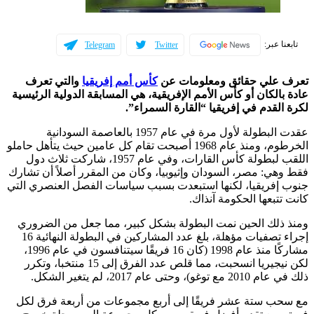
تابعنا عبر:
Telegram
Twitter
تعرف علي حقائق ومعلومات عن
كأس أمم إفريقيا
والتي تعرف
عادة بالكان أو كأس الأمم الإفريقية، هي المسابقة الدولية الرئيسية
لكرة القدم في إفريقيا “القارة السمراء”.
عقدت البطولة لأول مرة في عام 1957 بالعاصمة السودانية
الخرطوم، ومنذ عام 1968 أصبحت تقام كل عامين حيث يتأهل حاملو
اللقب لبطولة كأس القارات، وفي عام 1957، شاركت ثلاث دول
فقط وهي: مصر، السودان وإثيوبيا، وكان من المقرر أصلاً أن تشارك
جنوب إفريقيا، لكنها استبعدت بسبب سياسات الفصل العنصري التي
كانت تتبعها الحكومة آنذاك.
ومنذ ذلك الحين نمت البطولة بشكل كبير، مما جعل من الضروري
إجراء تصفيات مؤهلة، بلغ عدد المشاركين في البطولة النهائية 16
مشاركًا منذ عام 1998 (كان 16 فريقًا سيتنافسون في عام 1996،
لكن نيجيريا انسحبت، مما قلص عدد الفرق إلى 15 منتخبا، وتكرر
ذلك في عام 2010 مع توغو)، وحتى عام 2017، لم يتغير الشكل.
مع سحب ستة عشر فريقًا إلى أربع مجموعات من أربعة فرق لكل