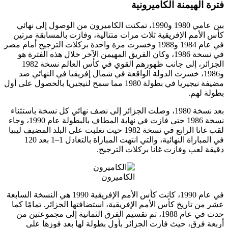
فترة الهيمنة الكاميرونية
بين عامي 1980 و1990، تمكنت الكاميرون من الوصول إلى نهائي
كأس الأمم الإفريقية ثلاث مرات متتالية، وفازت بالمسابقة مرتين
في عام 1984 و1988 وخسرت مرة واحدة بركلات الترجيح أمام مصر
في نسخة 1986، وكان الفريق المهيمن الآخر خلال هذه الفترة هو
الجزائر، إلى جانب ظهورهم القوي في كأس العالم نسخة 1982
و1986، خسرت الدولة الواقعة في شمال إفريقيا في النهائي ضد
مضيفة نيجيريا في بطولة 1980 مما سمح لنيجيريا بالحصول على أول
بطولة لهم.
بعد نسخة 1980، وصلت الجزائر إلى نصف نهائي كل نسخة باستثناء
نسخة 1986 حتى فازت في نهاية المطاف بالبطولة عام 1990، وجاء
لقب غانا الرابع في نسخة 1982 حيث تغلبت على البلد المضيف ليبيا
في المباراة النهائية، والتي انتهت المباراة بالتعادل 1–1 بعد 120
دقيقة لعب وفازت غانا بركلات الترجيح.
الكاميرون
في عام 1990، كانت كأس الأمم الإفريقية 1990 هي النسخة السابعة
عشر من تاريخ كأس الأمم الإفريقية، استضافتها الجزائر. تمامًا كما
حدث في عام 1988، تم تقسيم الفرق الثمانية إلى مجموعتين من
أربعة فرق، حيث فازت الجزائر بأول بطولة لها بعد فوزها على