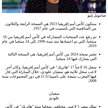
صامويل إيتو
ستكون كأس أمم إفريقيا 2023 هي النسخة الرابعة والثلاثون
من المنافسة التي تأسست في عام 1957.
تم رفع عدد المنتخبات المشاركة في كأس أمم إفريقيا من 16
منتخبا، التي تم اعتمادها منذ سنة 1996، إلى 24 منتخبا في عام
2019.
تعتبر نسخة 2024 من كأس أمم إفريقيا، هي النسخة الثالثة
التي يشارك فيها 24 منتخبا.
سجل 16 لاعباً 17 “هاتريك” في كأس أمم إفريقيا، وكان آخر
لاعب سجل ثلاثية هو، سفيان علودي، خلال المباراة التي فاز
فيها المغرب بنتيجة على ناميبيا (5-1) في دور المجموعات سنة
2008.
سفيان
علودي
تملك مصر 5 لاعبين مختلفين سجلوا ستة “هاتريك” في كأس