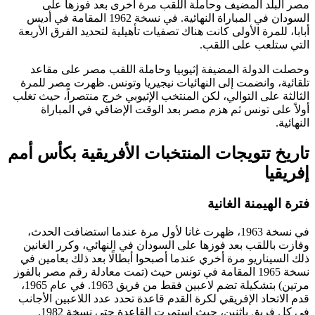
مصر البلد المضيف وحاملة اللقب مرة أخرى بعد فوزها على
السودان في المباراة النهائية. في نسخة 1962 المقامة في أديس
أبابا، للمرة الأولى كانت هناك تصفيات تأهيلية لتحديد الفرق الأربعة
التي ستلعب على اللقب.
وحصلت الدولة المضيفة إثيوبيا وحاملة اللقب مصر على مقاعد
تلقائية، وانضمت إلى النهائيات نيجيريا وتونس. ظهرت مصر للمرة
الثالثة على التوالي، لكن المنتخب الإثيوبي خرج منتصراً، حيث تغلب
أولاً على تونس ثم هزم مصر بعد الوقت الإضافي في المباراة
النهائية.
تاريخ تتويجات المنتخبات الأفريقية بكأس أمم
إفريقيا
فترة الهيمنة الغانية
في نسخة 1963، ظهرت غانا لأول مرة عندما استضافت الحدث،
وفازت باللقب بعد فوزها على السودان في النهائي، وكرر الغانين
ذلك السيناريو مرة أخري عندما أصبحوا أبطالًا بعد ذلك بعامين في
نسخة 1965 المقامة في تونس حيث (تمت معادلة رقم مصر بالفوز
مرتين) بتشكيلة تضم لاعبين فقط من فريق 1963. في عام 1965،
قدم الاتحاد الإفريقي لكرة القدم قاعدة تحدد عدد اللاعبين الأجانب
في كل فريق بإثنين، حيث إستمرت القاعدة حتى نسخة 1982.