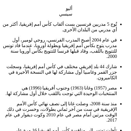
أليو
سيسي
تُوج 5 مدربين فرنسين بست ألقاب كأس أمم إفريقيا، أكثر من
أي مدربي من البلدان الأخرى.
في عام 2004 أصبح المدرب الفرنسي، روجي لومير، أول
مدرب يتوج بكأس أمم إفريقيا وبطولة أوروبا، عندما قاد تونس
للتتويج باللقب، وقاد قبلها فرنسا للتتويج بكأس أوروبا سنة
2000.
شارك 44 بلد إفريقي مختلف في كأس أمم إفريقيا، وسجلت
جزر القمر وغامبيا أول مشاركة لها في النسخة الأخيرة في
الكاميرون.
مصر (1957) وغانا (1963) وجنوب أفريقيا (1996) هي
المنتخبات الوحيدة التي توجت باللقب خلال أول مشاركة لها.
منذ سنة 2008، وصلت غانا إلى نصف نهائي كأس الأمم
الإفريقية في ست من آخر ثماني بطولات، وخسرت في ذلك
الوقت مرتين أمام مصر في عام 2010 وكوت ديفوار في عام
2017.
تأهلت تونس إلى منافسة كأس أمم إفريقيا 16 مرة على