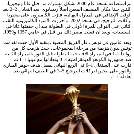
تم استضافة نسخة عام 2000 بشكل مشترك من قبل غانا ونيجيريا،
اللتين حلتا مكان المضيف المعين أصلاً زيمبابوي. بعد التعادل 2–2 بعد
الوقت الإضافي في المباراة النهائية، فازت الكاميرون على نيجيريا
بركلات الترجيح. في نسخة 2002، وأحرزت الأسود الكاميرونية اللقب
الثاني على التوالي للمرة الأولى في البطولة منذ أن حققتها غانا في
الستينيات، وبعد أن فعلت مصر ذلك من قبل في عامي 1957 و1959.
وبعد عامين في تونس، فاز الفريق المضيف بلقبه الأول حيث تقدمت
تونس بدون هزيمة من مرحلة المجموعات، حيث هزمت كل من
رواندا 2–1 في المباراة الافتتاحية للبطولة قبل الفوز بالمباراة الثانية
ضد جمهورية الكونغو الديمقراطية 3–0 وتعادلها مع غينيا 1–1 ثم
فازت على السنغال 1–0 في الربع النهائي بفضل هدف جوهر المناري
والفوز على نيجيريا بركلات الترجيح 5–3 في النصف النهائي بعد
تعادله 1–1.