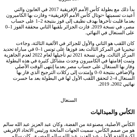
بدأ ذلك مع بطولة كأس الأمم الإفريقية 2017 في الغابون والتي
أعيدت تسميتها «توتال كأس الأمم الإفريقية» وفازت بها الكاميرون
بعدما قلبت تأخرها بهدف نظيف إلى فوز بنتيجة 2–1 على حساب
مصر، في نسخة 2019. فازت الجزائر بلقبها الثاني محققة الفوز 1–0
على السنغال في النهائي.
كان اللقب هو الثاني والأول للجزائر في الألفية الثالثة، وجاءت
نيجيريا في المركز الثالث بعد فوزها على تونس 1–0 في مباراة تحديد
المركز الثالث. وفي نسخة 2021 تم تأجيلها لعام 2022 لعدم الجاهزية
وتمت إقامتها في الكاميرون وحدث مشاكل كثيرة في هذه البطولة
وفاز بها السنغال على حساب مصر بعدما إنتهى الوقت الأصلي
والإضافي بنتيجة 0–0 وإمتدت إلى ركلات الترجيح الذي فاز بها
السنغال 4–2 لتحقق اللقب الأول لها في البطولة بعد ما خسرت
نهائيي 2002، 2019.
السنغال
الكأس والميداليات
الكأس الأصلية، مصنوعة من الفضة، وكان عبد العزيز عبد الله سالم
هو من صمم الكأس، سميت الجهات المانحة ورئيس الاتحاد الإفريقي
لكرة القدم الأول، عبد العزيز عبد الله سالم المصري. كان سالم