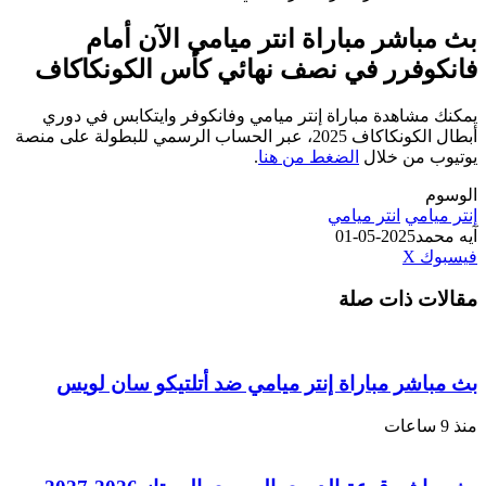
اشر مباراة انتر ميامي الآن أمام
وفرر في نصف نهائي كأس الكونكاكاف
مشاهدة مباراة إنتر ميامي وفانكوفر وايتكابس في دوري
أبطال الكونكاكاف 2025، عبر الحساب الرسمي للبطولة على منصة
 من خلال
الضغط من هنا
.
امي
انتر ميامي
مد
2025-05-01
طباعة
لينكدإن
مشاركة
بينتيريست
ك
‫X
عبر
ت ذات صلة
البريد
اشر مباراة إنتر ميامي ضد أتلتيكو سان لويس