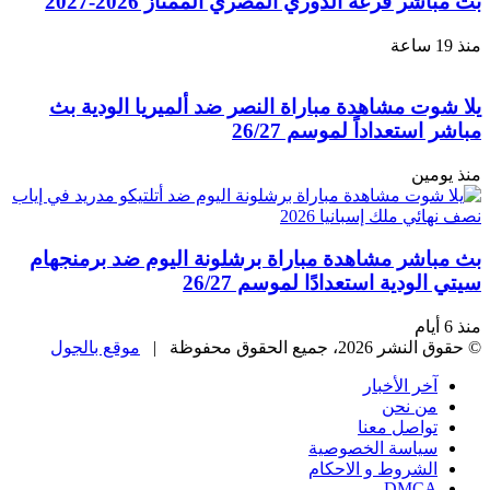
ر قرعة الدوري المصري الممتاز 2026-2027
ت مشاهدة مباراة النصر ضد ألميريا الودية بث
ستعداداً لموسم 26/27
مين
اشر مشاهدة مباراة برشلونة اليوم ضد برمنجهام
ودية استعدادًا لموسم 26/27
، جميع الحقوق محفوظة |
موقع بالجول
خر الأخبار
ن نحن
واصل معنا
ياسة الخصوصية
لشروط و الاحكام
DMC