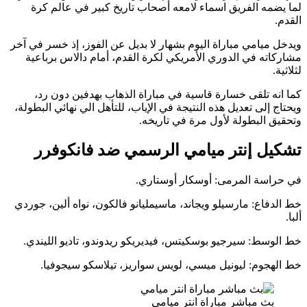
مه الفريق اسماء لامعه أصحاب تاريخ كبير في عالم كرة
يامي مباراة اليوم بشهار لا بديل عن الفوز، إذ خسر في آخر
ه في الدوري الأمريكي لكرة القدم، أمام دالاس برباعية
 تلقى خسارة قاسية في مباراة الذهاب بهدفين دون رد،
إلى تعديل هذه النتيجة في الإياب، للتأهل الي نهائي البطولة،
البطولة لأول مرة في تاريخه.
ل إنتر ميامي الرسمي ضد فانكوفرر
سة المرمى: أوسكار أوستاري.
اع: مارسيلو ويجاند، ماسيمليانو فالكون، نواه ألين، جوردي
سط: سيرجيو بوسكيتس، فيديريكو ريدوندو، تاديو الليندي.
جوم: ليونيل ميسي، لويس سواريز، تيلاسكو سيجوفيا.
ث مباشر مباراة انتر ميامي