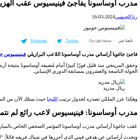
مدرب أوساسونا يفاجئ فينيسيوس عقب الهزيمة
رنا الجيشي
2024-03-16
Telegram
Twitter
تابعنا عبر:
فاجئ جاغوبا أراساتي مدرب أوساسونا اللاعب البرازيلي
فينيسيوس جو
وحقق المرينجي منذ قليل فوزًا كبيرًا أمام مُضيفه أوساسونا بنتيجة 
الجولة التاسعة والعشرون بمسابقة الدوري الإسباني.
ريال مدريد
وهكذا عزز الملكي تصدره لجدول ترتيب
الليجا
حيث يمتلك الآن من النقاط 72 نقطة، فيما تجمد أوساسونا في المركز الحادي عشر 
مدرب أوساسونا: فينيسيوس لاعب رائع لم نتمك
عَقب جاغوبا أراساتي مدرب أوساسونا المؤتمر الصحفي الخاص بالمبا
وتحدث أراساتي عن هدفي فيني الذى أحرزها في شباك فريقه قائلاً: “ل