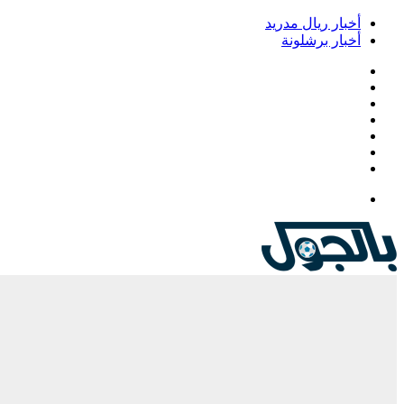
أخبار ريال مدريد
أخبار برشلونة
فيسبوك
‫X
‫YouTube
انستقرام
‏Google
Play
تيلقرام
القائمة