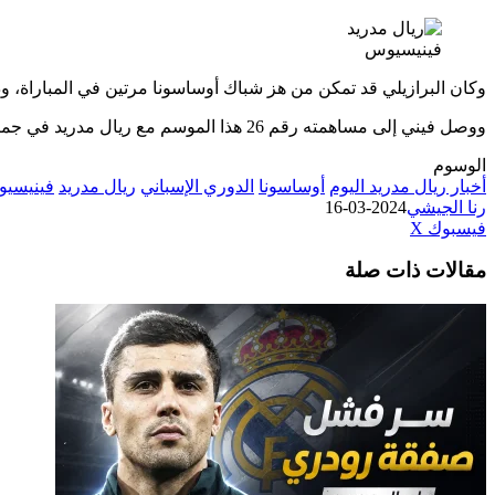
فينيسيوس
وكان البرازيلي قد تمكن من هز شباك أوساسونا مرتين في المباراة، وذلك عن
ووصل فيني إلى مساهمته رقم 26 هذا الموسم مع ريال مدريد في جميع البطولات، حيث سجل 18 هدفًا وصنع 8 آخرين.
الوسوم
أخبار ريال مدريد اليوم
أوساسونا
الدوري الإسباني
ريال مدريد
فينيسيو
رنا الجيشي
2024-03-16
طباعة
لينكدإن
مشاركة
بينتيريست
فيسبوك
‫X
عبر
مقالات ذات صلة
البريد