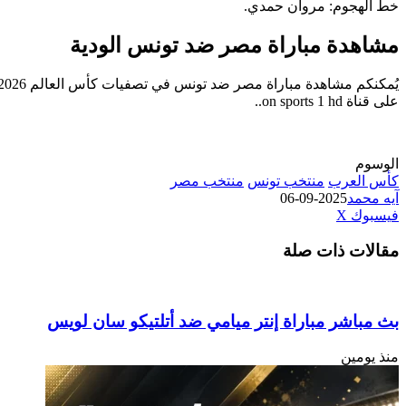
خط الهجوم: مروان حمدي.
مشاهدة مباراة مصر ضد تونس الودية
على قناة on sports 1 hd..
الوسوم
كأس العرب
منتخب تونس
منتخب مصر
آيه محمد
2025-09-06
طباعة
لينكدإن
مشاركة
بينتيريست
فيسبوك
‫X
عبر
مقالات ذات صلة
البريد
بث مباشر مباراة إنتر ميامي ضد أتلتيكو سان لويس
منذ يومين