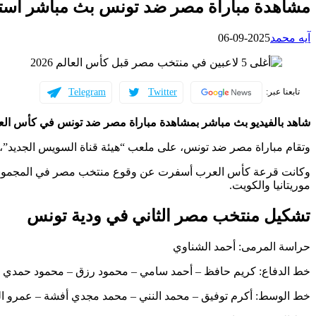
مشاهدة مباراة مصر ضد تونس بث مباشر استع
آيه محمد
2025-09-06
Telegram
Twitter
تابعنا عبر:
شاهد بالفيديو بث مباشر بمشاهدة مباراة مصر ضد تونس في كأس ال
وتقام مباراة مصر ضد تونس، على ملعب “هيئة قناة السويس الجديد”، ب
وكانت قرعة كأس العرب أسفرت عن وقوع منتخب مصر في المجموعة الث
موريتانيا والكويت.
تشكيل منتخب مصر الثاني في ودية تونس
حراسة المرمى: أحمد الشناوي
خط الدفاع: كريم حافظ – أحمد سامي – محمود رزق – محمود حمدي ا
خط الوسط: أكرم توفيق – محمد النني – محمد مجدي أفشة – عمرو ال