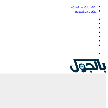
أخبار ريال مدريد
أخبار برشلونة
فيسبوك
‫X
‫YouTube
انستقرام
‏Google
Play
تيلقرام
القائمة