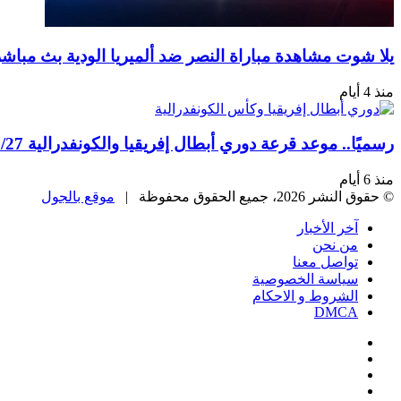
يلا شوت مشاهدة مباراة النصر ضد ألميريا الودية بث مباشر است
منذ 4 أيام
رسميًا.. موعد قرعة دوري أبطال إفريقيا والكونفدرالية 26/27
منذ 6 أيام
© حقوق النشر 2026، جميع الحقوق محفوظة |
موقع بالجول
آخر الأخبار
من نحن
تواصل معنا
سياسة الخصوصية
الشروط و الاحكام
DMCA
فيسبوك
‫X
‫YouTube