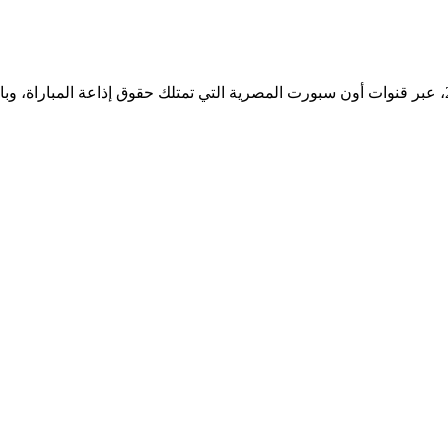
يُمكنكم مشاهدة مباراة مصر ضد تونس في تصفيات كأس العالم 2026، عبر قنوات أون سبورت المصرية التي تمتلك حقوق إذاعة المباراة،