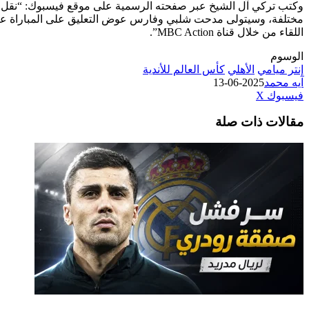
اللقاء من خلال قناة MBC Action”.
الوسوم
إنتر ميامي
الأهلي
كأس العالم للأندية
آيه محمد
2025-06-13
طباعة
لينكدإن
مشاركة
بينتيريست
فيسبوك
‫X
عبر
مقالات ذات صلة
البريد