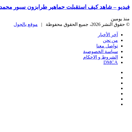
فيديو – شاهد كيف استقبلت جماهير طرابزون سبور محمد ص
منذ يومين
© حقوق النشر 2026، جميع الحقوق محفوظة |
موقع بالجول
آخر الأخبار
من نحن
تواصل معنا
سياسة الخصوصية
الشروط و الاحكام
DMCA
فيسبوك
‫X
‫YouTube
انستقرام
‏Google
Play
تيلقرام
‫X
تيلقرام
واتساب
فيسبوك