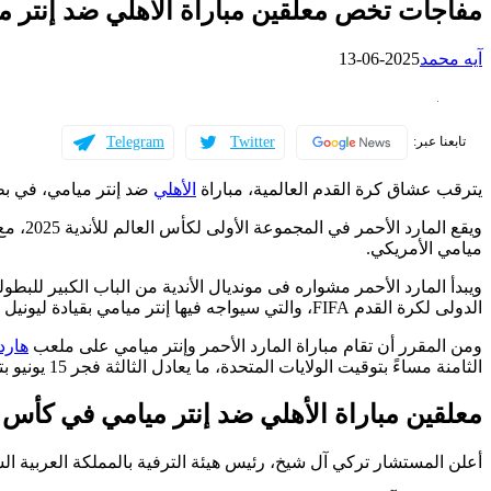
مفاجآت تخص معلقين مباراة الأهلي ضد إنتر مي
آيه محمد
2025-06-13
Telegram
Twitter
تابعنا عبر:
يترقب عشاق كرة القدم العالمية، مباراة
الأهلي
ضد إنتر ميامي، في ب
ويقع ال
ميامي الأمريكي.
ويبدأ المارد الأحمر مشواره فى مونديال الأندية من الباب الكبير للبطول
الدولى لكرة القدم FIFA، والتي سيواجه فيها إنتر ميامي بقيادة ليونيل ميسي.
ومن المقرر أن تقام مباراة المارد الأحمر وإنتر ميامي على ملعب
هارد
الثامنة مساءً بتوقيت الولايات المتحدة، ما يعادل الثالثة فجر 15 يونيو بتوقيت القاهرة.
معلقين مباراة الأهلي ضد إنتر ميامي في كأس ال
أعلن المستشار تركي آل شيخ، رئيس هيئة الترفية بالمملكة العربية الس