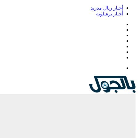
أخبار ريال مدريد
أخبار برشلونة
فيسبوك
‫X
‫YouTube
انستقرام
‏Google
Play
تيلقرام
القائمة