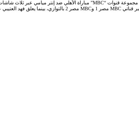
وكتب تركي آل الشيخ عبر صفحته الرسمية على موقع فيسبوك: “نقل مجموعة قنوات “MBC” مباراة الأهلي ضد إنتر ميامي عبر ثلاث شاش
مختلفة، وسيتولى مدحت شلبي وفارس عوض التعليق على المباراة عبر قناتي MBC مصر 1 وMBC مصر 2 بالتوازي، بينما يعلق فهد