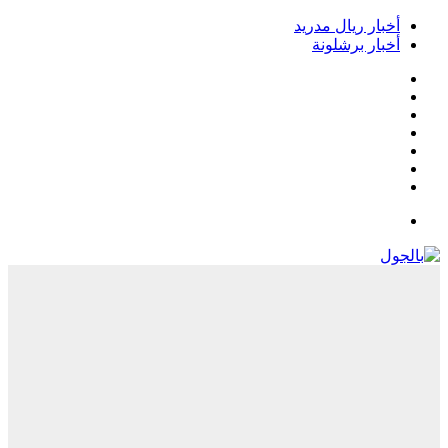
أخبار ريال مدريد
أخبار برشلونة
فيسبوك
‫X
‫YouTube
انستقرام
‏Google
Play
تيلقرام
القائمة