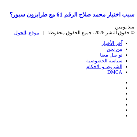
سبب اختيار محمد صلاح الرقم 61 مع طرابزون سبور؟
منذ يومين
© حقوق النشر 2026، جميع الحقوق محفوظة |
موقع بالجول
آخر الأخبار
من نحن
تواصل معنا
سياسة الخصوصية
الشروط و الاحكام
DMCA
فيسبوك
‫X
‫YouTube
انستقرام
‏Google
Play
تيلقرام
‫X
تيلقرام
واتساب
فيسبوك