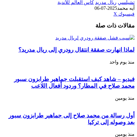
تشيلسي
ريال مدريد
كأس العالم للأندية
آيه محمد
2025-07-06
طباعة
لينكدإن
مشاركة
بينتيريست
فيسبوك
‫X
عبر
مقالات ذات صلة
البريد
لماذا انهارت صفقة انتقال رودري إلى ريال مدريد؟
منذ يوم واحد
فيديو – شاهد كيف استقبلت جماهير طرابزون سبور
محمد صلاح في المطار؟ وردود أفعال اللاعب
منذ يومين
أول رسالة من محمد صلاح إلى جماهير طرابزون سبور
بعد وصوله إلى تركيا
منذ يومين