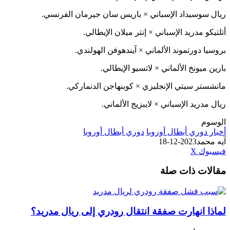
وسيداد الإسباني × باريس سان جيرمان الفرنسي.
 مدريد الإسباني × إنتر ميلان الإيطالي.
دورتموند الألماني × آيندهوفن الهولندي.
يونخ الألماني × لاتسيو الإيطالي.
ر سيتي الإنجليزي × كوبنهاجن الدنماركي.
ريد الإسباني × لايبزيج الألماني.
وري أبطال أوروبا
دوري أبطال أوروبا
مد
2023-12-18
طباعة
لينكدإن
مشاركة
بينتيريست
ك
‫X
عبر
ت ذات صلة
البريد
انهارت صفقة انتقال رودري إلى ريال مدريد؟