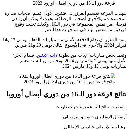
رعة دور الـ 16 من دوري ابطال اوروبا 2023
لقرعه تقسيم الفرق إلى فئتين، الأولى تضم أصحاب صدارة
عات، والأخرى أصحاب الوصافة، بحيث لا يمكن أن يلتقي
فريقان من نفس المجموعة في دور الـ16، وكذلك تجنب وقوع
 من نفس البلد في مواجهات هذا الدور.
ومن المقرر أن تقام الدفعة الأولى من مباريات الذهاب يومي 13 و14
.
يخص مباريات الإياب من بطولة
ذات الاذنين
، فيقام الجزء
الأول منها يومي 5 و6 مارس 2024، ويختتم دور الستة عشر
12 و13 مارس 2024.
تائج قرعة دور الـ 16 من دوري ابطال اوروبا 2023
دور الـ16 من دوري أبطال أوروبا
نتائج القرعة بمواجهات نارية:-
الإنجليزي × بورتو البرتغالي.
 الإسباني ×نابولي الإيطالي.