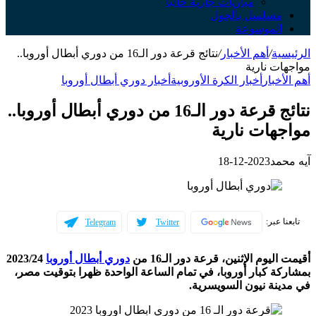
مباريات جارية حالياً
سلسل بالجول
لموسوعة
ة
/
أهم الأخبار
/
نتائج قرعة دور الـ16 من دوري أبطال أوروبا..
ت نارية
خبار
أخبار الكرة الأوروبية
أخبار دوري أبطال أوروبا
نتائج قرعة دور الـ16 من دوري أبطال أوروبا..
هات نارية
مد
2023-12-18
عبر:
Telegram
Twitter
يوم الإثنين، قرعة دور الـ16 من
دوري أبطال أوروبا
2023/24
ة كبار أوروبا، في تمام الساعة الواحدة ظهرا بتوقيت مصر،
نة نيون السويسرية.