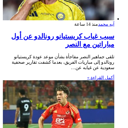
آيه محمد
منذ 14 ساعة
سبب غياب كريستيانو رونالدو عن أول
مباراتين مع النصر
تلقى جماهير النصر مفاجأة بشأن موعد عودة كريستيانو
رونالدو إلى مباريات الفريق، بعدما كشفت تقارير صحفية
سعودية عن غيابه عن…
أكمل القراءة »