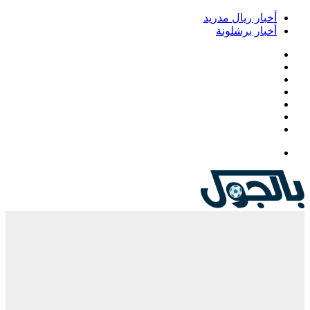
أخبار ريال مدريد
أخبار برشلونة
فيسبوك
‫X
‫YouTube
انستقرام
‏Google
Play
تيلقرام
القائمة