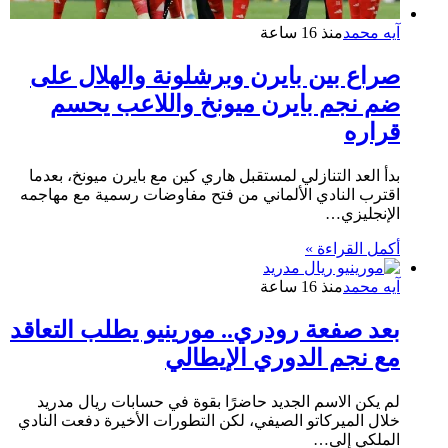
آيه محمد
منذ 16 ساعة
صراع بين بايرن وبرشلونة والهلال على
ضم نجم بايرن ميونخ واللاعب يحسم
قراره
بدأ العد التنازلي لمستقبل هاري كين مع بايرن ميونخ، بعدما
اقترب النادي الألماني من فتح مفاوضات رسمية مع مهاجمه
الإنجليزي…
أكمل القراءة »
آيه محمد
منذ 16 ساعة
بعد صفعة رودري.. مورينيو يطلب التعاقد
مع نجم الدوري الإيطالي
لم يكن الاسم الجديد حاضرًا بقوة في حسابات ريال مدريد
خلال الميركاتو الصيفي، لكن التطورات الأخيرة دفعت النادي
الملكي إلى…