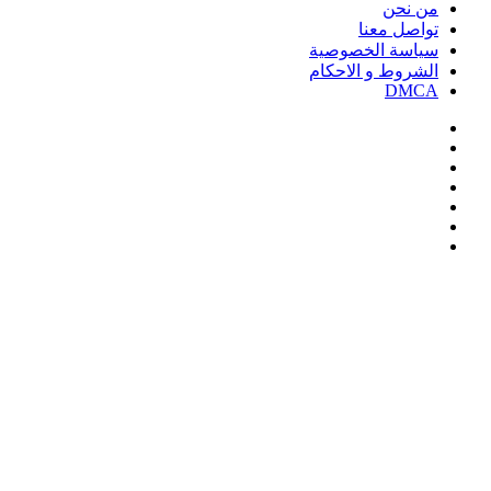
من نحن
تواصل معنا
سياسة الخصوصية
الشروط و الاحكام
DMCA
فيسبوك
‫X
‫YouTube
انستقرام
‏Google
Play
تيلقرام