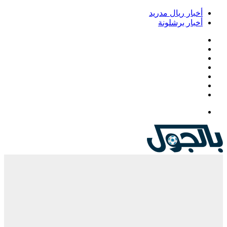
أخبار ريال مدريد
أخبار برشلونة
فيسبوك
‫X
‫YouTube
انستقرام
‏Google
Play
تيلقرام
القائمة