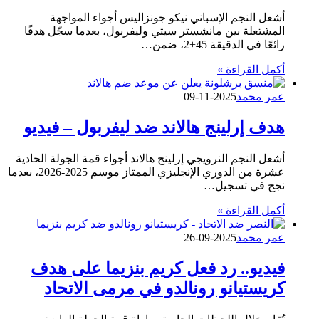
أشعل النجم الإسباني نيكو جونزاليس أجواء المواجهة
المشتعلة بين مانشستر سيتي وليفربول، بعدما سجّل هدفًا
رائعًا في الدقيقة 45+2، ضمن…
أكمل القراءة »
عمر محمد
2025-11-09
هدف إرلينج هالاند ضد ليفربول – فيديو
أشعل النجم النرويجي إرلينج هالاند أجواء قمة الجولة الحادية
عشرة من الدوري الإنجليزي الممتاز موسم 2025-2026، بعدما
نجح في تسجيل…
أكمل القراءة »
عمر محمد
2025-09-26
فيديو.. رد فعل كريم بنزيما على هدف
كريستيانو رونالدو في مرمى الاتحاد