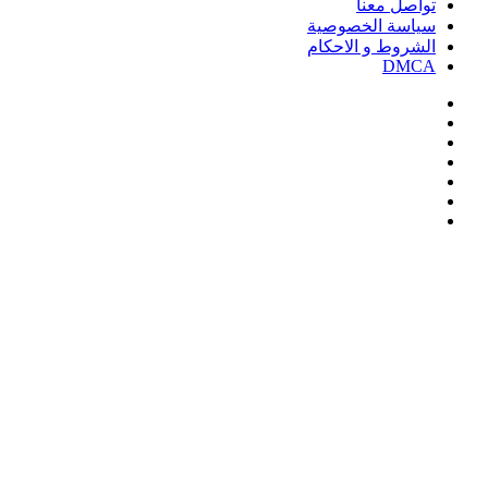
تواصل معنا
سياسة الخصوصية
الشروط و الاحكام
DMCA
فيسبوك
‫X
‫YouTube
انستقرام
‏Google
Play
تيلقرام