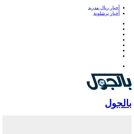
أخبار ريال مدريد
أخبار برشلونة
فيسبوك
‫X
‫YouTube
انستقرام
‏Google
Play
تيلقرام
القائمة
بالجول