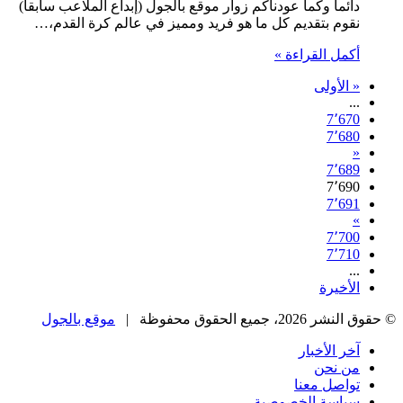
دائماً وكما عودناكم زوار موقع بالجول (إبداع الملاعب سابقاً)
نقوم بتقديم كل ما هو فريد ومميز في عالم كرة القدم،…
أكمل القراءة »
« الأولى
...
7٬670
7٬680
«
7٬689
7٬690
7٬691
»
7٬700
7٬710
...
الأخيرة
© حقوق النشر 2026، جميع الحقوق محفوظة |
موقع بالجول
آخر الأخبار
من نحن
تواصل معنا
سياسة الخصوصية