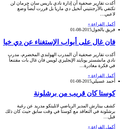
أكدت تقارير صحفية أن إدارة نادي باريس سان جرمان لن
تكتفي بالأرجنتيني أنخيل دي ماريا بل قررت أيضاً وضع
لاعبي…
أكمل القراءة »
فريق بالجول
2015-08-01
فان غال على أبواب الإستغناء عن دي خيا
أكدت تقارير صحفية أن المدرب الهولندي المخضرم، مدرب
نادي مانشستر يونايتد الإنجليزي لويس فان غال بات مقتنعاً
في فكرة مغادرة…
أكمل القراءة »
أحمد عسيلي
2015-08-01
كوستا كان قريب من برشلونة
كشف بيتارش المدير الرياضي لاتليتكو مدريد عن رغبة
برشلونة في التعاقد مع كوستا في وقت سابق حيث كان ذلك
قبل…
أكمل القراءة »