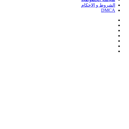
الشروط و الاحكام
DMCA
فيسبوك
‫X
‫YouTube
انستقرام
‏Google
Play
تيلقرام