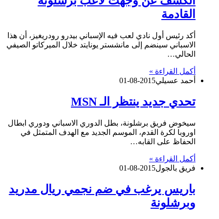
الكشف عن وجهت لاعب برشلونة
القادمة
أكد رئيس أول نادي لعب فيه الإسباني بيدرو رودريغيز، أن هذا
الاسباني سينضم إلى مانشستر يونايتد خلال الميركاتو الصيفي
الحالي…
أكمل القراءة »
أحمد عسيلي
2015-08-01
تحدي جديد ينتظر الـ MSN
سيخوض فريق برشلونة، بطل الدوري الاسباني ودوري ابطال
اوروبا لكرة القدم، الموسم الجديد مع الهدف المتمثل في
الحفاظ على القابه…
أكمل القراءة »
فريق بالجول
2015-08-01
باريس يرغب في ضم نجمي ريال مدريد
وبرشلونة