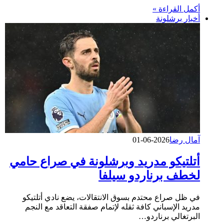
أكمل القراءة »
أخبار برشلونة
آمال رضا
2026-06-01
أتلتيكو مدريد وبرشلونة في صراع حامي
لخطف برناردو سيلفا
في ظل صراع محتدم بسوق الانتقالات، يضع نادي أتلتيكو
مدريد الإسباني كافة ثقله لإتمام صفقة التعاقد مع النجم
البرتغالي برناردو…