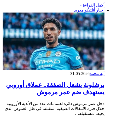
أكمل القراءة »
أخبار أتلتيكو مدريد
آيه محمد
2026-05-31
برشلونة يشعل الصفقة.. عملاق أوروبي
يستهدف ضم عمر مرموش
دخل عمر مرموش دائرة اهتمامات عدد من الأندية الأوروبية
خلال فترة الانتقالات الصيفية المقبلة، في ظل الغموض الذي
يحيط بمستقبله…