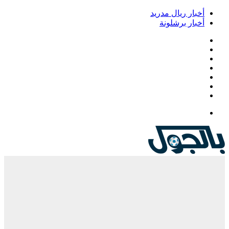
أخبار ريال مدريد
أخبار برشلونة
فيسبوك
‫X
‫YouTube
انستقرام
‏Google
Play
تيلقرام
القائمة