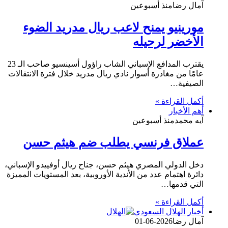
آمال رضا
منذ أسبوعين
مورينيو يمنح لاعب ريال مدريد الضوء
الأخضر لرحيله
يقترب المدافع الإسباني الشاب راؤول أسينسيو صاحب الـ 23
عامًا من مغادرة أسوار نادي ريال مدريد خلال فترة الانتقالات
الصيفية…
أكمل القراءة »
أهم الأخبار
آيه محمد
منذ أسبوعين
عملاق فرنسي يطلب ضم هيثم حسن
دخل الدولي المصري هيثم حسن، جناح ريال أوفييدو الإسباني،
دائرة اهتمام عدد من الأندية الأوروبية، بعد المستويات المميزة
التي قدمها…
أكمل القراءة »
أخبار الهلال السعودي
آمال رضا
2026-06-01