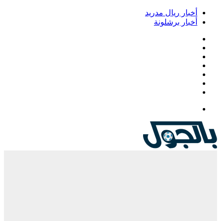
أخبار ريال مدريد
أخبار برشلونة
فيسبوك
‫X
‫YouTube
انستقرام
‏Google
Play
تيلقرام
القائمة