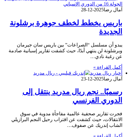
آمال رضا
2025-12-28
باريس يخطط لخطف جوهرة برشلونة
الجديدة
يبدو أن مسلسل “الصراعات” بين باريس سان جيرمان
وبرشلونة لن ينتهي أبدًا، حيث كشفت تقارير إسبانية صادمة
عن رغبة نادي…
أكمل القراءة »
أخبار ريال مدريد
آمال رضا
2025-12-23
رسميًا.. نجم ريال مدريد ينتقل إلى
الدوري الفرنسي
فجرت تقارير صحفية عالمية مفاجأة مدوية في سوق
الانتقالات، حيث كشفت عن اقتراب رحيل النجم البرازيلي
الشاب إندريك عن صفوف…
أكمل القراءة »