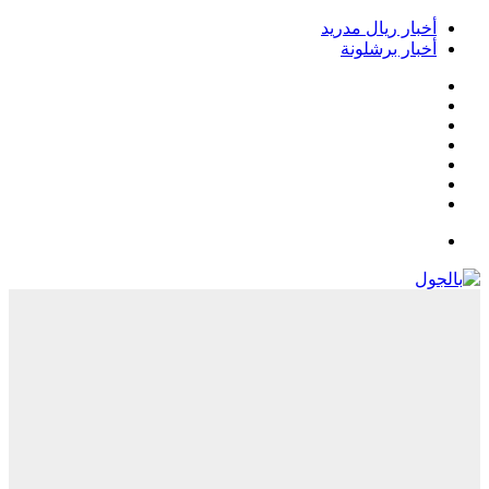
أخبار ريال مدريد
أخبار برشلونة
فيسبوك
‫X
‫YouTube
انستقرام
‏Google
Play
تيلقرام
القائمة